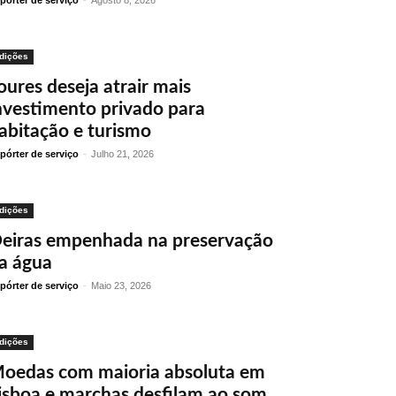
pórter de serviço
-
Agosto 8, 2026
dições
oures deseja atrair mais
nvestimento privado para
abitação e turismo
pórter de serviço
-
Julho 21, 2026
dições
eiras empenhada na preservação
a água
pórter de serviço
-
Maio 23, 2026
dições
oedas com maioria absoluta em
isboa e marchas desfilam ao som