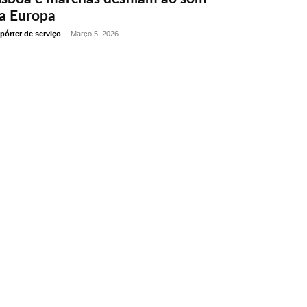
a Europa
pórter de serviço
-
Março 5, 2026