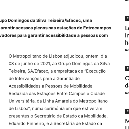
Re
E
rupo Domingos da Silva Teixeira/Efacec, uma
 garantir acessos plenos nas estações de Entrecampos
L
levadores para garantir acessibilidade a pessoas com
i
h
Re
O Metropolitano de Lisboa adjudicou, ontem, dia
08 de junho de 2021, ao Grupo Domingos da Silva
E
Teixeira, SA/Efacec, a empreitada de “Execução
O
de Intervenções para a Garantia de
d
Acessibilidades a Pessoas de Mobilidade
Reduzida das Estações Entre Campos e Cidade
Re
Universitária, da Linha Amarela do Metropolitano
de Lisboa”, numa cerimónia em que estiveram
E
presentes o Secretário de Estado da Mobilidade,
M
Eduardo Pinheiro, e a Secretária de Estado da
L