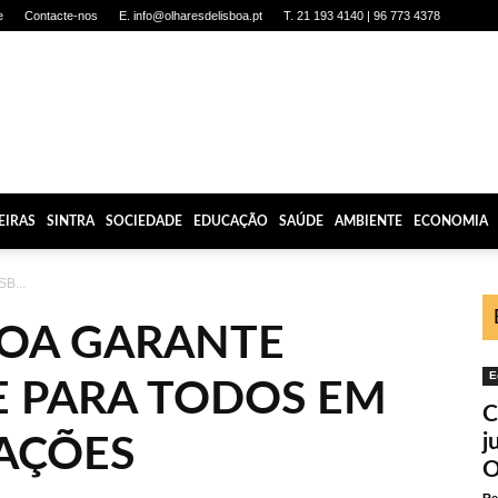
e
Contacte-nos
E. info@olharesdelisboa.pt
T. 21 193 4140 | 96 773 4378
EIRAS
SINTRA
SOCIEDADE
EDUCAÇÃO
SAÚDE
AMBIENTE
ECONOMIA
B...
BOA GARANTE
E
E PARA TODOS EM
C
j
TAÇÕES
O