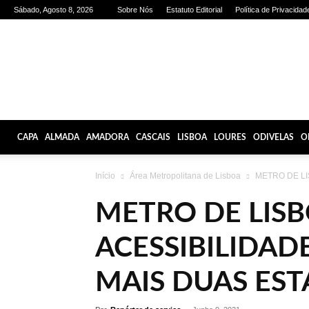
Sábado, Agosto 8, 2026
Sobre Nós
Estatuto Editorial
Política de Privacidad
Olhares
de
Lisboa
CAPA
ALMADA
AMADORA
CASCAIS
LISBOA
LOURES
ODIVELAS
O
Início
Área Metropolitana de Lisboa
METRO DE LIS
METRO DE LIS
ACESSIBILIDAD
MAIS DUAS ES