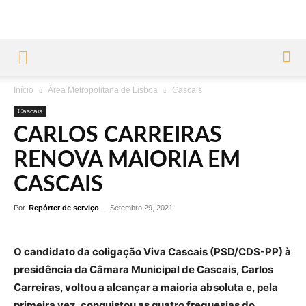
Início
Área Metropolitana de Lisboa
Cascais
Cascais
CARLOS CARREIRAS
RENOVA MAIORIA EM
CASCAIS
Por
Repórter de serviço
-
Setembro 29, 2021
O candidato da coligação Viva Cascais (PSD/CDS-PP) à
presidência da Câmara Municipal de Cascais, Carlos
Carreiras, voltou a alcançar a maioria absoluta e, pela
primeira vez, conquistou as quatro freguesias do