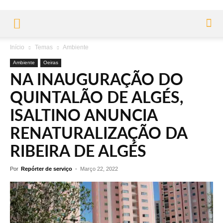
Início
Temas
Ambiente
Ambiente
Oeiras
NA INAUGURAÇÃO DO
QUINTALÃO DE ALGÉS,
ISALTINO ANUNCIA
RENATURALIZAÇÃO DA
RIBEIRA DE ALGÉS
Por
Repórter de serviço
-
Março 22, 2022