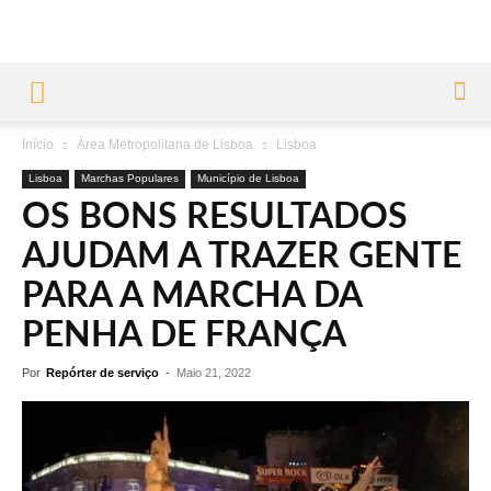
Início
Área Metropolitana de Lisboa
Lisboa
Lisboa
Marchas Populares
Município de Lisboa
OS BONS RESULTADOS
AJUDAM A TRAZER GENTE
PARA A MARCHA DA
PENHA DE FRANÇA
Por
Repórter de serviço
-
Maio 21, 2022