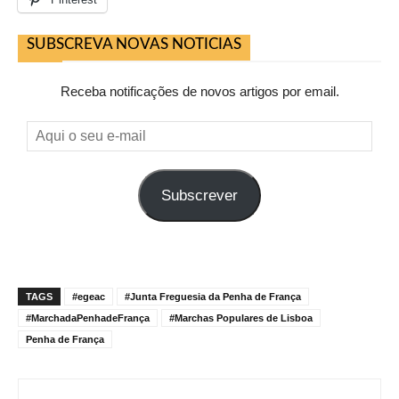
SUBSCREVA NOVAS NOTICIAS
Receba notificações de novos artigos por email.
Aqui
o
seu
Subscrever
e-
mail
TAGS
#egeac
#Junta Freguesia da Penha de França
#MarchadaPenhadeFrança
#Marchas Populares de Lisboa
Penha de França