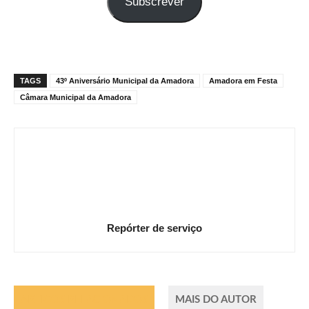
Subscrever
e-
mail
TAGS
43º Aniversário Municipal da Amadora
Amadora em Festa
Câmara Municipal da Amadora
Repórter de serviço
ARTIGOS RELACIONADOS
MAIS DO AUTOR