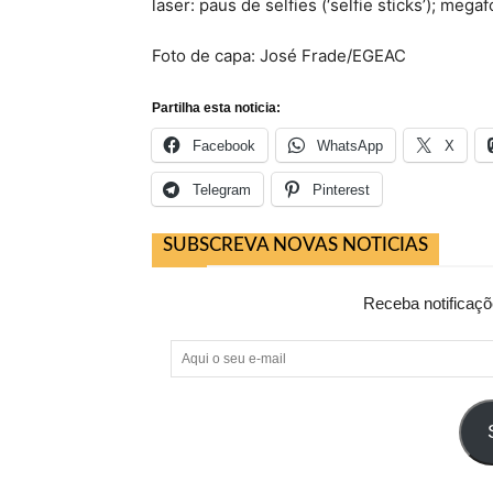
laser: paus de selfies (‘selfie sticks’); me
Foto de capa: José Frade/EGEAC
Partilha esta noticia:
Facebook
WhatsApp
X
Telegram
Pinterest
SUBSCREVA NOVAS NOTICIAS
Receba notificaçõ
Aqui
o
seu
e-
mail