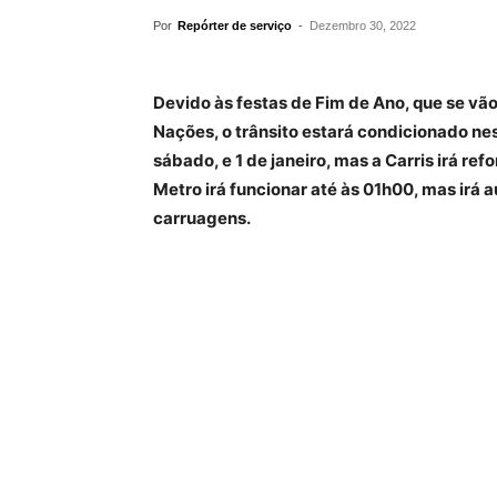
Por
Repórter de serviço
-
Dezembro 30, 2022
Devido às festas de Fim de Ano, que se vã
Nações, o trânsito estará condicionado ne
sábado, e 1 de janeiro, mas a Carris irá r
Metro irá funcionar até às 01h00, mas ir
carruagens.