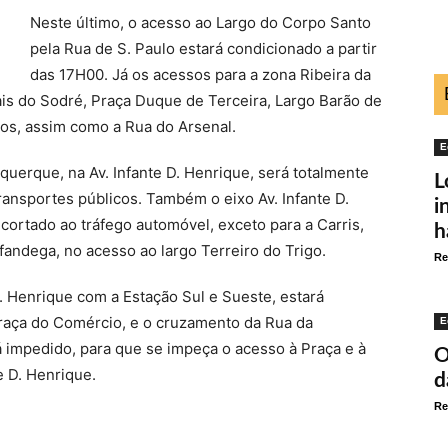
Neste último, o acesso ao Largo do Corpo Santo
pela Rua de S. Paulo estará condicionado a partir
das 17H00. Já os acessos para a zona Ribeira da
ais do Sodré, Praça Duque de Terceira, Largo Barão de
dos, assim como a Rua do Arsenal.
E
querque, na Av. Infante D. Henrique, será totalmente
L
ransportes públicos. Também o eixo Av. Infante D.
i
cortado ao tráfego automóvel, exceto para a Carris,
h
fandega, no acesso ao largo Terreiro do Trigo.
Re
 Henrique com a Estação Sul e Sueste, estará
Praça do Comércio, e o cruzamento da Rua da
E
 impedido, para que se impeça o acesso à Praça e à
O
e D. Henrique.
d
Re