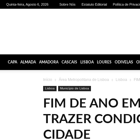
Quinta-feira, Agosto 6, 2026
Sobre Nós
Estatuto Editorial
Política de Privac
Olhares
de
Lisboa
CAPA
ALMADA
AMADORA
CASCAIS
LISBOA
LOURES
ODIVELAS
O
Início
Área Metropolitana de Lisboa
Lisboa
FIM
Lisboa
Município de Lisboa
FIM DE ANO EM
TRAZER COND
CIDADE