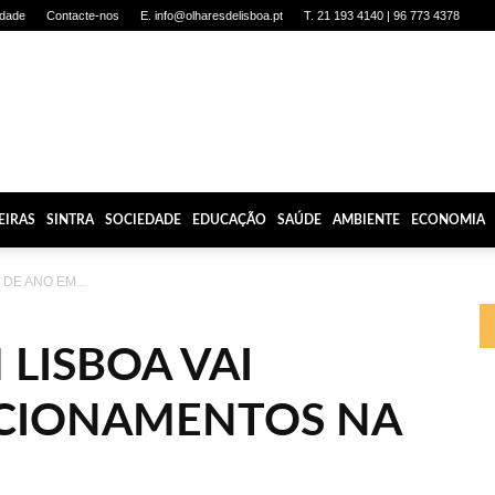
idade
Contacte-nos
E. info@olharesdelisboa.pt
T. 21 193 4140 | 96 773 4378
EIRAS
SINTRA
SOCIEDADE
EDUCAÇÃO
SAÚDE
AMBIENTE
ECONOMIA
 DE ANO EM...
 LISBOA VAI
ICIONAMENTOS NA