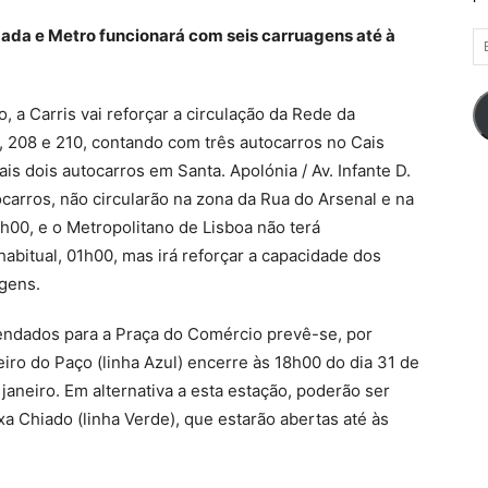
ugada e Metro funcionará com seis carruagens até à
E
d
em
, a Carris vai reforçar a circulação da Rede da
, 208 e 210, contando com três autocarros no Cais
is dois autocarros em Santa. Apolónia / Av. Infante D.
ocarros, não circularão na zona da Rua do Arsenal e na
7h00, e o Metropolitano de Lisboa não terá
abitual, 01h00, mas irá reforçar a capacidade dos
gens.
endados para a Praça do Comércio prevê-se, por
iro do Paço (linha Azul) encerre às 18h00 do dia 31 de
aneiro. Em alternativa a esta estação, poderão ser
xa Chiado (linha Verde), que estarão abertas até às