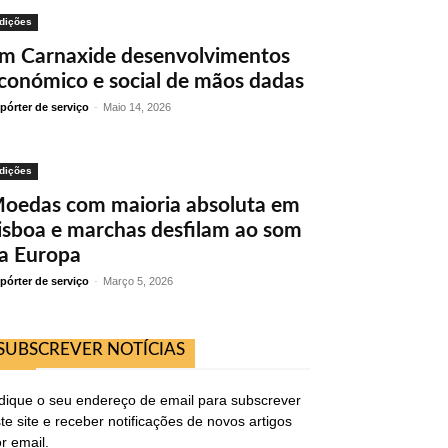
dições
m Carnaxide desenvolvimentos
conómico e social de mãos dadas
pórter de serviço
-
Maio 14, 2026
dições
oedas com maioria absoluta em
isboa e marchas desfilam ao som
a Europa
pórter de serviço
-
Março 5, 2026
SUBSCREVER NOTÍCIAS
dique o seu endereço de email para subscrever
te site e receber notificações de novos artigos
r email.