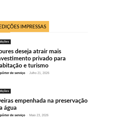
EDIÇÕES IMPRESSAS
dições
oures deseja atrair mais
nvestimento privado para
abitação e turismo
pórter de serviço
-
Julho 21, 2026
dições
eiras empenhada na preservação
a água
pórter de serviço
-
Maio 23, 2026