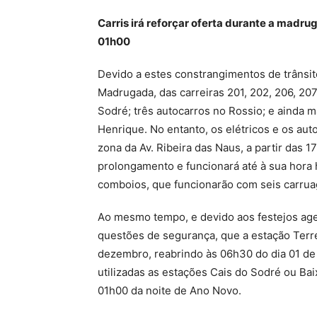
Carris irá reforçar oferta durante a madr
01h00
Devido a estes constrangimentos de trânsito
Madrugada, das carreiras 201, 202, 206, 207
Sodré; três autocarros no Rossio; e ainda ma
Henrique. No entanto, os elétricos e os aut
zona da Av. Ribeira das Naus, a partir das 1
prolongamento e funcionará até à sua hora h
comboios, que funcionarão com seis carrua
Ao mesmo tempo, e devido aos festejos ag
questões de segurança, que a estação Terre
dezembro, reabrindo às 06h30 do dia 01 de j
utilizadas as estações Cais do Sodré ou Bai
01h00 da noite de Ano Novo.