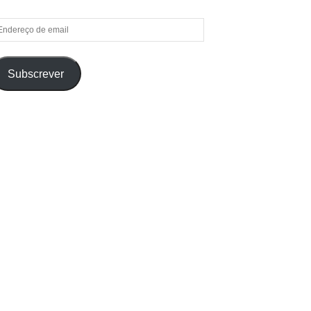
ndereço
e
ail
Subscrever