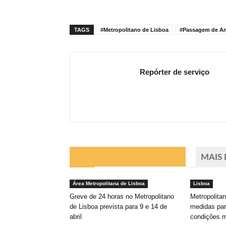
TAGS
#Metropolitano de Lisboa
#Passagem de A
Repórter de serviço
ARTIGOS RELACIONADOS
MAIS
Área Metropolitana de Lisboa
Lisboa
Greve de 24 horas no Metropolitano
Metropolitan
de Lisboa prevista para 9 e 14 de
medidas par
abril
condições m