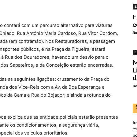
E
E
e
o contará com um percurso alternativo para viaturas
 Chiado, Rua António Maria Cardoso, Rua Vitor Cordom,
Re
mada (em contramão). Nos Restauradores, a passagem
nsportes públicos, e na Praça da Figueira, estará
E
 à Rua dos Douradores, havendo um desvio para o
M
 dos Sapateiros, e da Conceição estarão encerradas.
L
d
das as seguintes ligações: cruzamento da Praça do
unda dos Vice-Reis com a Av. da Boa Esperança e
Re
co da Gama e Rua do Bojador; e ainda a rotunda do
a explica que as entidade policiais estarão presentes
In
rante os condicionamentos, a segurança viária,
es
ecial dos veículos prioritários.
po