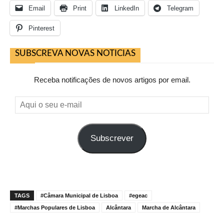
Email
Print
LinkedIn
Telegram
Pinterest
SUBSCREVA NOVAS NOTICIAS
Receba notificações de novos artigos por email.
Aqui
o
seu
Subscrever
e-
mail
TAGS
#Câmara Municipal de Lisboa
#egeac
#Marchas Populares de Lisboa
Alcântara
Marcha de Alcântara