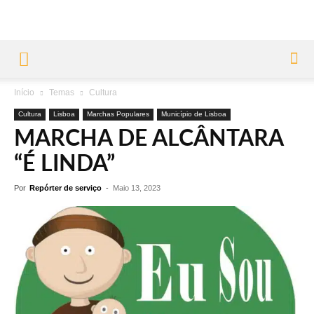
Início
Temas
Cultura
Cultura
Lisboa
Marchas Populares
Município de Lisboa
MARCHA DE ALCÂNTARA
“É LINDA”
Por
Repórter de serviço
-
Maio 13, 2023