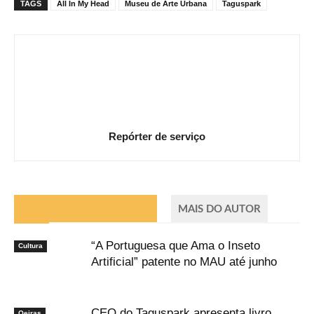
TAGS
All In My Head
Museu de Arte Urbana
Taguspark
Repórter de serviço
ARTIGOS RELACIONADOS
MAIS DO AUTOR
“A Portuguesa que Ama o Inseto
Cultura
Artificial” patente no MAU até junho
CEO do Taguspark apresenta livro
Oeiras