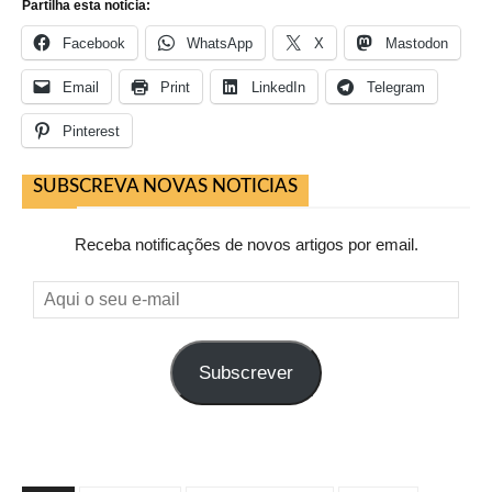
Partilha esta noticia:
Facebook
WhatsApp
X
Mastodon
Email
Print
LinkedIn
Telegram
Pinterest
SUBSCREVA NOVAS NOTICIAS
Receba notificações de novos artigos por email.
Aqui
o
seu
Subscrever
e-
mail