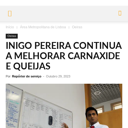
Início
Área Metropolitana de Lisboa
Oeiras
Oeiras
INIGO PEREIRA CONTINUA
A MELHORAR CARNAXIDE
E QUEIJAS
Por
Repórter de serviço
-
Outubro 29, 2023