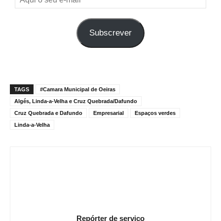
o
seu
Subscrever
e-
mail
TAGS
#Camara Municipal de Oeiras
Algés, Linda-a-Velha e Cruz Quebrada/Dafundo
Cruz Quebrada e Dafundo
Empresarial
Espaços verdes
Linda-a-Velha
Repórter de serviço