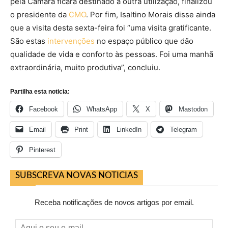
pela Câmara ficará destinado a outra utilização, finalizou
o presidente da
CMO
. Por fim, Isaltino Morais disse ainda
que a visita desta sexta-feira foi “uma visita gratificante.
São estas
intervenções
no espaço público que dão
qualidade de vida e conforto às pessoas. Foi uma manhã
extraordinária, muito produtiva”, concluiu.
Partilha esta noticia:
Facebook
WhatsApp
X
Mastodon
Email
Print
LinkedIn
Telegram
Pinterest
SUBSCREVA NOVAS NOTICIAS
Receba notificações de novos artigos por email.
Aqui