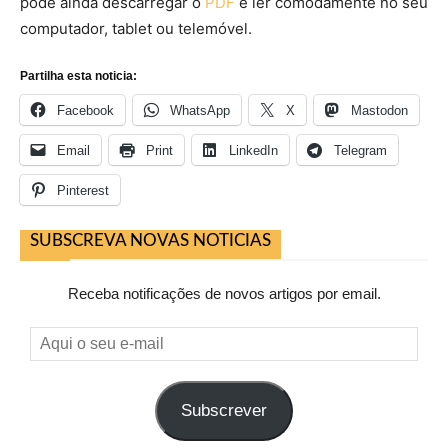
pode ainda descarregar o
PDF
e ler comodamente no seu
computador, tablet ou telemóvel.
Partilha esta noticia:
Facebook
WhatsApp
X
Mastodon
Email
Print
LinkedIn
Telegram
Pinterest
SUBSCREVA NOVAS NOTICIAS
Receba notificações de novos artigos por email.
Aqui
o
seu
Subscrever
e-
mail