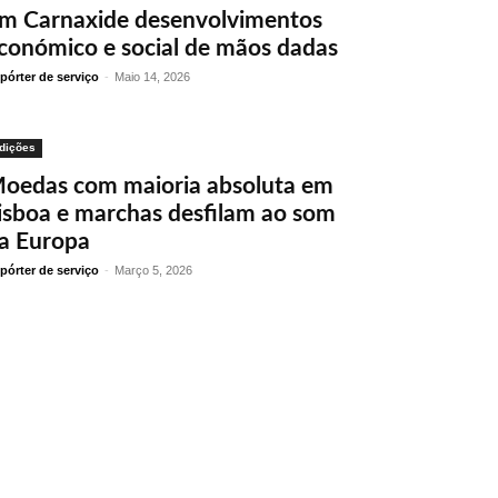
m Carnaxide desenvolvimentos
conómico e social de mãos dadas
pórter de serviço
-
Maio 14, 2026
dições
oedas com maioria absoluta em
isboa e marchas desfilam ao som
a Europa
pórter de serviço
-
Março 5, 2026