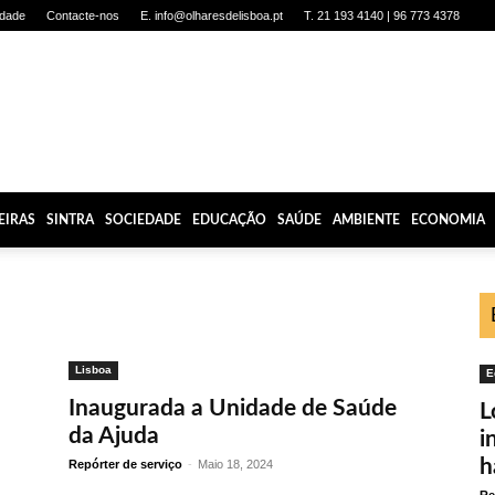
idade
Contacte-nos
E. info@olharesdelisboa.pt
T. 21 193 4140 | 96 773 4378
EIRAS
SINTRA
SOCIEDADE
EDUCAÇÃO
SAÚDE
AMBIENTE
ECONOMIA
Lisboa
E
Inaugurada a Unidade de Saúde
L
da Ajuda
i
h
Repórter de serviço
-
Maio 18, 2024