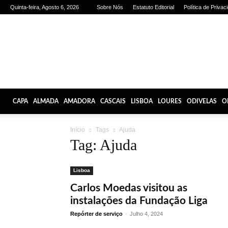
Quinta-feira, Agosto 6, 2026
Sobre Nós
Estatuto Editorial
Política de Privac
Olhares
de
Lisboa
CAPA
ALMADA
AMADORA
CASCAIS
LISBOA
LOURES
ODIVELAS
O
Início
Tags
Ajuda
Tag: Ajuda
Lisboa
Carlos Moedas visitou as
instalações da Fundação Liga
Repórter de serviço
-
Julho 4, 2024