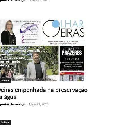
pórter de serviço
-
Julho 21, 2026
dições
eiras empenhada na preservação
a água
pórter de serviço
-
Maio 23, 2026
dições