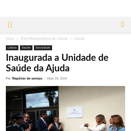
Início
Área Metropolitana de Lisboa
Lisboa
Lisboa
Saúde
Sociedade
Inaugurada a Unidade de
Saúde da Ajuda
Por
Repórter de serviço
-
Maio 18, 2024