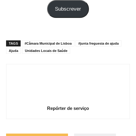
seu
Subscrever
e-
mail
TAGS
#Câmara Municipal de Lisboa
#junta freguesia de ajuda
Ajuda
Unidades Locais de Saúde
Repórter de serviço