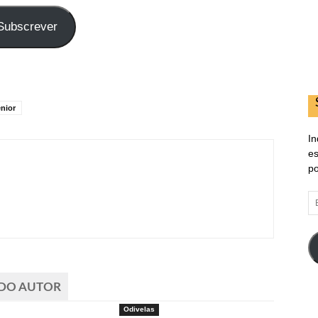
Subscrever
nior
In
es
po
E
d
em
 DO AUTOR
Odivelas