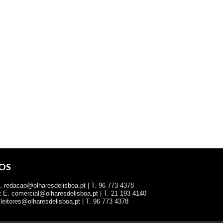
OS
 redacao@olharesdelisboa.pt | T. 96 773 4378
:
E. comercial@olharesdelisboa.pt | T. 21 193 4140
leitores@olharesdelisboa.pt | T. 96 773 4378