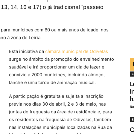
13, 14, 16 e 17) o já tradicional “passeio
, para munícipes com 60 ou mais anos de idade, nos
ano à zona de Leiria.
Esta iniciativa da
câmara municipal de Odivelas
surge no âmbito da promoção do envelhecimento
saudável e irá proporcionar um dia de lazer e
convívio a 2000 munícipes, incluindo almoço,
E
lanche e uma tarde de animação musical.
L
i
A participação é gratuita e sujeita a inscrição
h
prévia nos dias 30 de abril, 2 e 3 de maio, nas
Re
juntas de freguesia da área de residência e, para
os residentes na freguesia de Odivelas, também
E
nas instalações municipais localizadas na Rua da
O