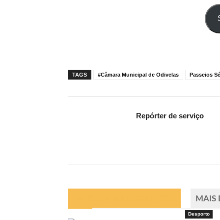
seu
e-
mail
TAGS
#Câmara Municipal de Odivelas
Passeios Sé
Repórter de serviço
ARTIGOS RELACIONADOS
MAIS
Desporto