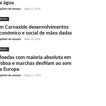
a água
pórter de serviço
-
Maio 23, 2026
dições
m Carnaxide desenvolvimentos
conómico e social de mãos dadas
pórter de serviço
-
Maio 14, 2026
dições
oedas com maioria absoluta em
isboa e marchas desfilam ao som
a Europa
pórter de serviço
-
Março 5, 2026