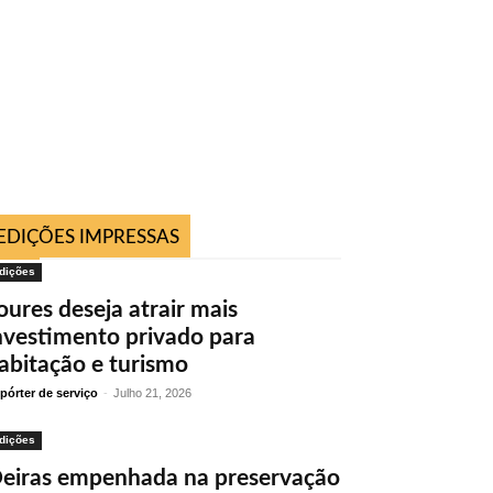
EDIÇÕES IMPRESSAS
dições
oures deseja atrair mais
nvestimento privado para
abitação e turismo
pórter de serviço
-
Julho 21, 2026
dições
eiras empenhada na preservação