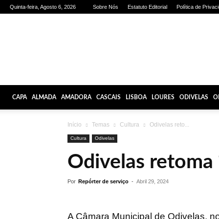
Quinta-feira, Agosto 6, 2026
Sobre Nós
Estatuto Editorial
Política de Privac
Olhares
de
Lisboa
CAPA
ALMADA
AMADORA
CASCAIS
LISBOA
LOURES
ODIVELAS
O
Início
Temas
Cultura
Odivelas reto...
Cultura
Odivelas
Odivelas retoma 
Por
Repórter de serviço
-
Abril 29, 2024
A Câmara Municipal de Odivelas, n