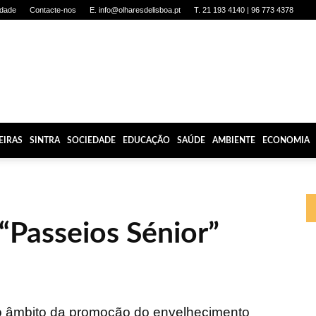
idade
Contacte-nos
E. info@olharesdelisboa.pt
T. 21 193 4140 | 96 773 4378
EIRAS
SINTRA
SOCIEDADE
EDUCAÇÃO
SAÚDE
AMBIENTE
ECONOMIA
“Passeios Sénior”
o âmbito da promoção do envelhecimento