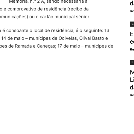
Memória, n.º 2 A, sendo necessária a
d
o e comprovativo de residência (recibo da
Re
omunicações) ou o cartão municipal sénior.
E
é consoante o local de residência, é o seguinte: 13
E
14 de maio – munícipes de Odivelas, Olival Basto e
e
ipes de Ramada e Caneças; 17 de maio – munícipes de
Re
E
M
L
d
Re