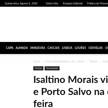
Quinta-feira, Agosto 6, 2026
Sobre Nós
Estatuto Editorial
Política de Privac
Olhares
de
Lisboa
CAPA
ALMADA
AMADORA
CASCAIS
LISBOA
LOURES
ODIVELAS
O
Início
Área Metropolitana de Lisboa
Oeiras
Isal
Oeiras
Sociedade
Isaltino Morais v
e Porto Salvo na 
feira