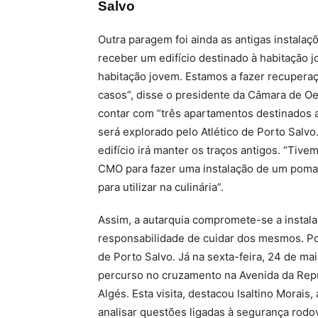
Salvo
Outra paragem foi ainda as antigas instalaçõ
receber um edifício destinado à habitação j
habitação jovem. Estamos a fazer recupera
casos”, disse o presidente da Câmara de Oeir
contar com “três apartamentos destinados 
será explorado pelo Atlético de Porto Salvo
edifício irá manter os traços antigos. “Tiv
CMO para fazer uma instalação de um pomar
para utilizar na culinária”.
Assim, a autarquia compromete-se a instal
responsabilidade de cuidar dos mesmos. Por
de Porto Salvo. Já na sexta-feira, 24 de ma
percurso no cruzamento na Avenida da Repú
Algés. Esta visita, destacou Isaltino Morais
analisar questões ligadas à segurança rodov