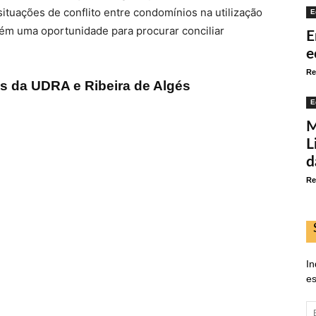
ituações de conflito entre condomínios na utilização
E
bém uma oportunidade para procurar conciliar
E
e
Re
s da UDRA e Ribeira de Algés
E
M
L
d
Re
In
es
E