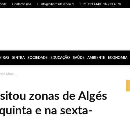
idade
Contacte-nos
E. info@olharesdelisboa.pt
T. 21 193 4140 | 96 773 4378
EIRAS
SINTRA
SOCIEDADE
EDUCAÇÃO
SAÚDE
AMBIENTE
ECONOMIA
tino Mora...
isitou zonas de Algés
quinta e na sexta-