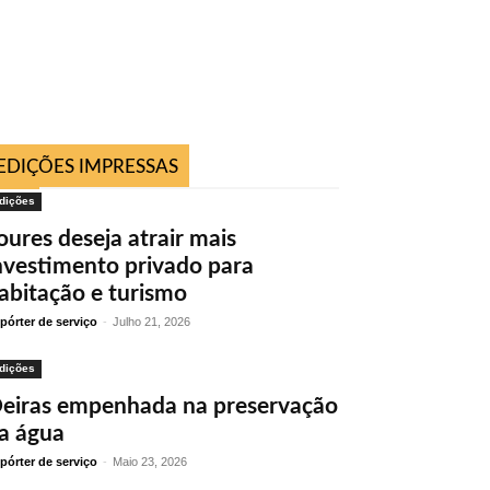
EDIÇÕES IMPRESSAS
dições
oures deseja atrair mais
nvestimento privado para
abitação e turismo
pórter de serviço
-
Julho 21, 2026
dições
eiras empenhada na preservação
a água
pórter de serviço
-
Maio 23, 2026