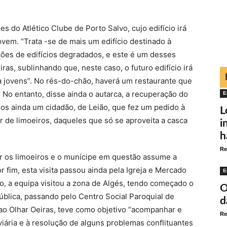
es do Atlético Clube de Porto Salvo, cujo edifício irá
ovem. “Trata -se de mais um edifício destinado à
ções de edifícios degradados, e este é um desses
as, sublinhando que, neste caso, o futuro edifício irá
a jovens”. No rés-do-chão, haverá um restaurante que
. No entanto, disse ainda o autarca, a recuperação do
E
emos ainda um cidadão, de Leião, que fez um pedido à
L
 de limoeiros, daqueles que só se aproveita a casca
i
h
Re
ar os limoeiros e o munícipe em questão assume a
 fim, esta visita passou ainda pela Igreja e Mercado
E
io, a equipa visitou a zona de Algés, tendo começado o
O
blica, passando pelo Centro Social Paroquial de
d
, ao Olhar Oeiras, teve como objetivo “acompanhar e
Re
iária e à resolução de alguns problemas conflituantes