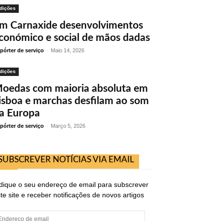
dições
m Carnaxide desenvolvimentos
conómico e social de mãos dadas
pórter de serviço
-
Maio 14, 2026
dições
oedas com maioria absoluta em
isboa e marchas desfilam ao som
a Europa
pórter de serviço
-
Março 5, 2026
SUBSCREVER NOTÍCIAS VIA EMAIL
dique o seu endereço de email para subscrever
te site e receber notificações de novos artigos
ndereço