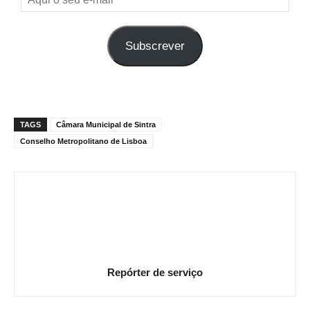
o
seu
Subscrever
e-
mail
TAGS
Câmara Municipal de Sintra
Conselho Metropolitano de Lisboa
Repórter de serviço