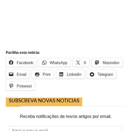
Partilha esta noticia:
Facebook
WhatsApp
X
Mastodon
Email
Print
LinkedIn
Telegram
Pinterest
SUBSCREVA NOVAS NOTICIAS
Receba notificações de novos artigos por email.
Aqui