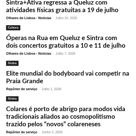
Sintra+Ativa regressa a Queluz com
atividades físicas gratuitas a 19 de julho
Olhares de Lisboa - Noticias
-
Julho 10, 2026
Cultura
Óperas na Rua em Queluz e Sintra com
dois concertos gratuitos a 10 e 11 de julho
Olhares de Lisboa - Noticias
-
Julho 7, 2026
Sintra
Elite mundial do bodyboard vai competir na
Praia Grande
Repórter de serviço
-
Julho 1, 2026
Sintra
Colares é porto de abrigo para modos vida
tradicionais aliados ao cosmopolitismo
trazido pelos “novos” colareneses
Repórter de serviço
-
Junho 3, 2026