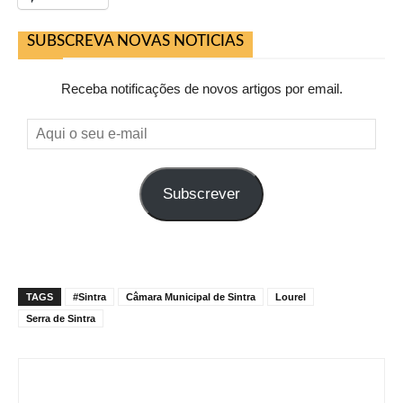
SUBSCREVA NOVAS NOTICIAS
Receba notificações de novos artigos por email.
Aqui
o
seu
Subscrever
e-
mail
TAGS
#Sintra
Câmara Municipal de Sintra
Lourel
Serra de Sintra