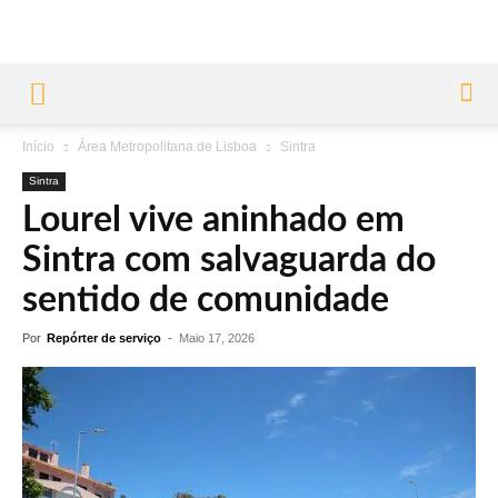
Início
Área Metropolitana de Lisboa
Sintra
Sintra
Lourel vive aninhado em
Sintra com salvaguarda do
sentido de comunidade
Por
Repórter de serviço
-
Maio 17, 2026