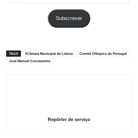
o
seu
Subscrever
e-
mail
TAGS
#Câmara Municipal de Lisboa
Comité Olímpico de Portugal
José Manuel Constantino
Repórter de serviço