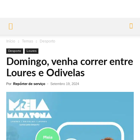
Início
Temas
Desporto
Desporto
Loures
Domingo, venha correr entre
Loures e Odivelas
Por
Repórter de serviço
-
Setembro 19, 2024