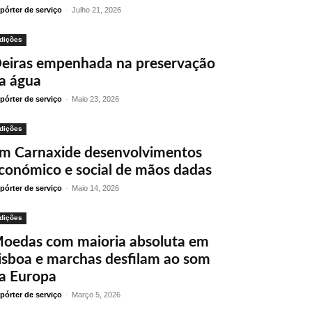
pórter de serviço
-
Julho 21, 2026
dições
eiras empenhada na preservação
a água
pórter de serviço
-
Maio 23, 2026
dições
m Carnaxide desenvolvimentos
conómico e social de mãos dadas
pórter de serviço
-
Maio 14, 2026
dições
oedas com maioria absoluta em
isboa e marchas desfilam ao som
a Europa
pórter de serviço
-
Março 5, 2026