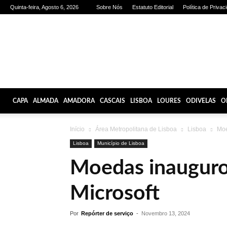
Quinta-feira, Agosto 6, 2026
Sobre Nós
Estatuto Editorial
Política de Privac
Olhares
de
Lisboa
CAPA
ALMADA
AMADORA
CASCAIS
LISBOA
LOURES
ODIVELAS
O
Início
Área Metropolitana de Lisboa
Lisboa
Moe
Lisboa
Município de Lisboa
Moedas inauguro
Microsoft
Por
Repórter de serviço
-
Novembro 13, 2024