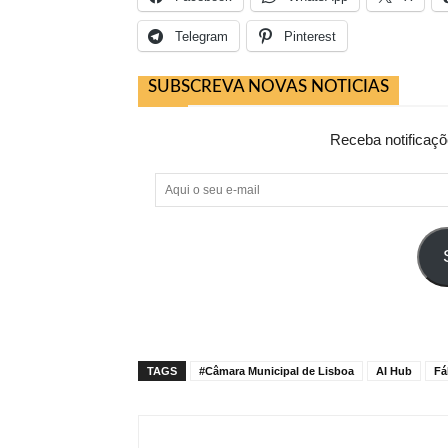
Telegram
Pinterest
SUBSCREVA NOVAS NOTICIAS
Receba notificaçõ
Aqui
o
seu
e-
mail
TAGS
#Câmara Municipal de Lisboa
AI Hub
Fá