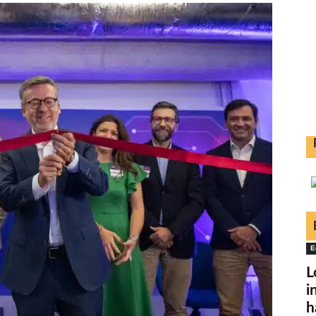
E
L
i
h