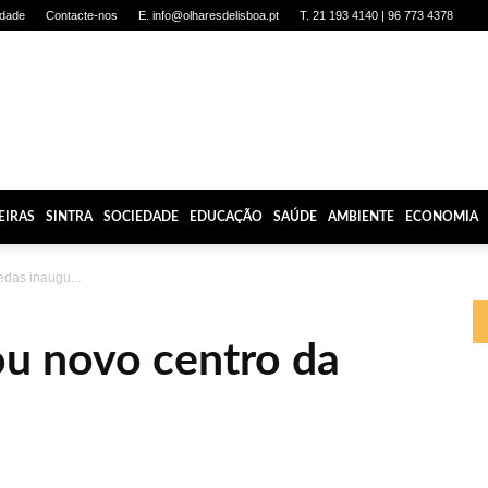
idade
Contacte-nos
E. info@olharesdelisboa.pt
T. 21 193 4140 | 96 773 4378
EIRAS
SINTRA
SOCIEDADE
EDUCAÇÃO
SAÚDE
AMBIENTE
ECONOMIA
das inaugu...
u novo centro da