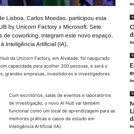
Re
e Lisboa, Carlos Moedas, participou esta
E
UB by Unicorn Factory x Microsoft. Sete
O
d
os de coworking, integram este novo espaço,
Re
nteligência Artificial (IA).
E
I Hub da Unicorn Factory, em Alvalade, foi naugurado
E
com capacidade para acolher 300 pessoas, e será o
e
, grandes empresas, investidores e investigadores
Re
E
Com escritórios, salas de eventos e laboratórios
de investigação, o novo AI Hub vai também
M
funcionar como um local de aprendizagem para as
L
melhores práticas e casos de estudo em
d
Inteligência Artificial (IA).
Re