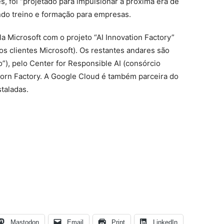
, foi “projetado para impulsionar a próxima era de
ando treino e formação para empresas.
 Microsoft com o projeto “AI Innovation Factory”
s clientes Microsoft). Os restantes andares são
”), pelo Center for Responsible AI (consórcio
corn Factory. A Google Cloud é também parceira do
staladas.
Mastodon
Email
Print
LinkedIn