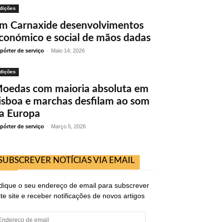
dições
m Carnaxide desenvolvimentos
conómico e social de mãos dadas
pórter de serviço
-
Maio 14, 2026
dições
oedas com maioria absoluta em
isboa e marchas desfilam ao som
a Europa
pórter de serviço
-
Março 5, 2026
SUBSCREVER NOTÍCIAS VIA EMAIL
dique o seu endereço de email para subscrever
te site e receber notificações de novos artigos
ndereço