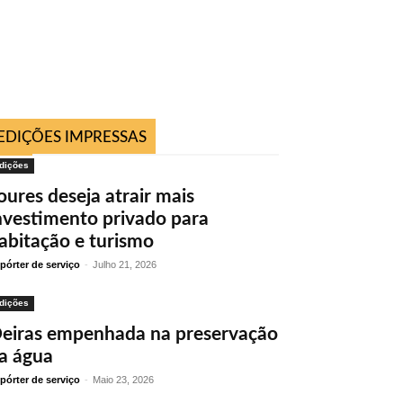
EDIÇÕES IMPRESSAS
dições
oures deseja atrair mais
nvestimento privado para
abitação e turismo
pórter de serviço
-
Julho 21, 2026
dições
eiras empenhada na preservação
a água
pórter de serviço
-
Maio 23, 2026