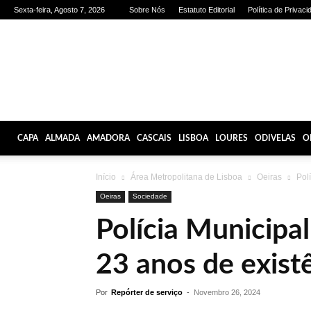
Sexta-feira, Agosto 7, 2026
Sobre Nós
Estatuto Editorial
Política de Privaci
Olhares
de
Lisboa
CAPA
ALMADA
AMADORA
CASCAIS
LISBOA
LOURES
ODIVELAS
O
Início
Área Metropolitana de Lisboa
Oeiras
Polí
Oeiras
Sociedade
Polícia Municipa
23 anos de exist
Por
Repórter de serviço
-
Novembro 26, 2024