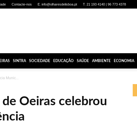
dade
Contacte-nos
E. info@olharesdelisboa.pt
T. 21 193 4140 | 96 773 4378
EIRAS
SINTRA
SOCIEDADE
EDUCAÇÃO
SAÚDE
AMBIENTE
ECONOMIA
cia Munic...
l de Oeiras celebrou
ência