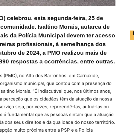
O) celebrou, esta segunda-feira, 25 de
comunidade. Isaltino Morais, autarca de
ais da Polícia Municipal devem ter acesso
reiras profissionais, à semelhança dos
outubro de 2024, a PMO realizou mais de
.890 respostas a ocorrências, entre outras.
ras (PMO), no Alto dos Barronhos, em Carnaxide,
 organismo municipal, que contou com a presença do
altino Morais. “É indiscutível que, nos últimos anos,
da perceção que os cidadãos têm da atuação da nossa
erviço seja, por vezes, repreendê-las, autuá-las ou
s é fundamental que as pessoas sintam que a atuação
a dos seus direitos e da qualidade do nosso território.
pção muito próxima entre a PSP e a Polícia