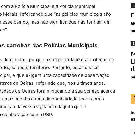
E
com a Polícia Municipal e a Polícia Municipal
o Morais, reforçando que “as polícias municipais são
E
m nesse campo, mas não significa que não tenham um
e
os”.
Re
E
as carreiras das Polícias Municipais
M
s do cidadão, porque a sua prioridade é a proteção do
L
oteção deste território. Portanto, estas são as
d
icipal, e que exigem uma capacidade de observação
Re
utarca de Oeiras, referindo que, nos últimos anos,
idadãos de Oeiras foram mudando a sua opinião acerca
e uma simpatia e uma disponibilidade [para com o
nuição da vossa vigilância daquilo que é
In
a colaboração com a PSP.
es
E