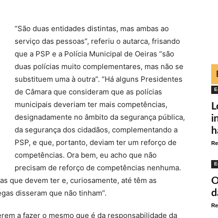
“São duas entidades distintas, mas ambas ao
serviço das pessoas”, referiu o autarca, frisando
que a PSP e a Polícia Municipal de Oeiras “são
duas polícias muito complementares, mas não se
substituem uma à outra”. “Há alguns Presidentes
E
de Câmara que consideram que as polícias
municipais deveriam ter mais competências,
L
designadamente no âmbito da segurança pública,
i
da segurança dos cidadãos, complementando a
h
PSP, e que, portanto, deviam ter um reforço de
Re
competências. Ora bem, eu acho que não
E
precisam de reforço de competências nenhuma.
O
ias que devem ter e, curiosamente, até têm as
d
gas disseram que não tinham”.
Re
verem a fazer o mesmo que é da responsabilidade da