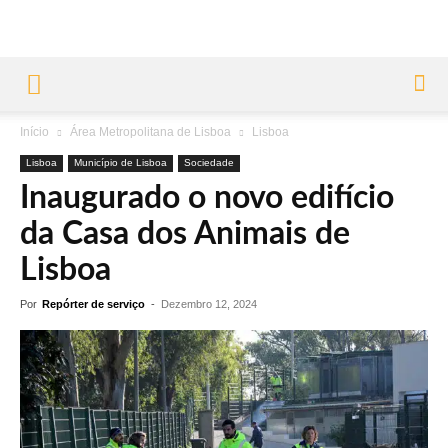
Início
Área Metropolitana de Lisboa
Lisboa
Lisboa
Município de Lisboa
Sociedade
Inaugurado o novo edifício
da Casa dos Animais de
Lisboa
Por
Repórter de serviço
-
Dezembro 12, 2024