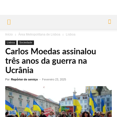
Início
Área Metropolitana de Lisboa
Lisboa
Lisboa
Sociedade
Carlos Moedas assinalou
três anos da guerra na
Ucrânia
Por
Repórter de serviço
-
Fevereiro 23, 2025