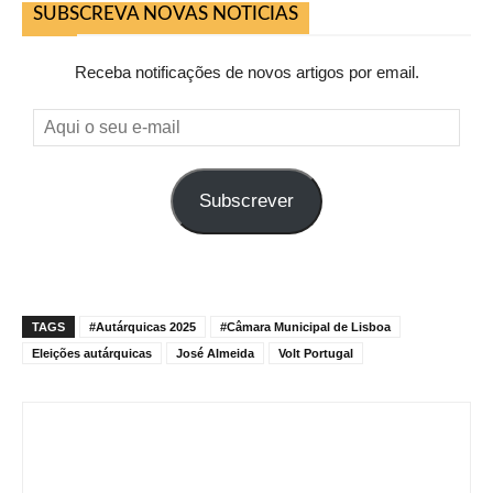
SUBSCREVA NOVAS NOTICIAS
Receba notificações de novos artigos por email.
Aqui
o
seu
Subscrever
e-
mail
TAGS
#Autárquicas 2025
#Câmara Municipal de Lisboa
Eleições autárquicas
José Almeida
Volt Portugal