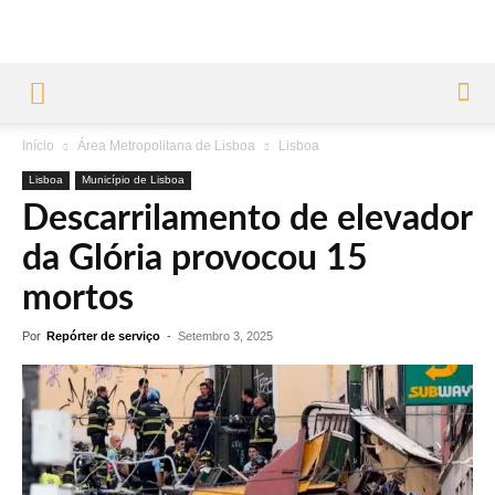
Início
Área Metropolitana de Lisboa
Lisboa
Lisboa
Município de Lisboa
Descarrilamento de elevador
da Glória provocou 15
mortos
Por
Repórter de serviço
-
Setembro 3, 2025