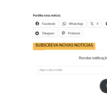
Partilha esta noticia:
Facebook
WhatsApp
X
Telegram
Pinterest
SUBSCREVA NOVAS NOTICIAS
Receba notificaçõ
Aqui
o
seu
e-
mail