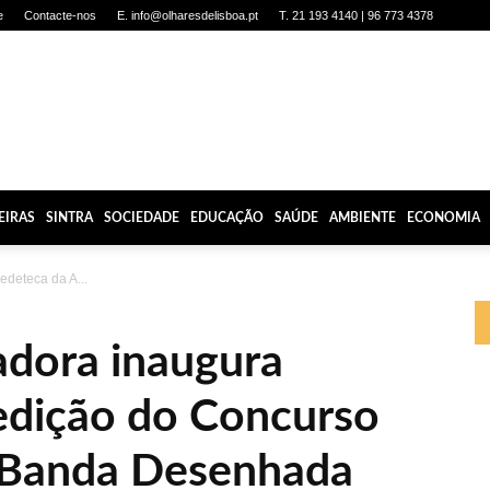
e
Contacte-nos
E. info@olharesdelisboa.pt
T. 21 193 4140 | 96 773 4378
EIRAS
SINTRA
SOCIEDADE
EDUCAÇÃO
SAÚDE
AMBIENTE
ECONOMIA
edeteca da A...
dora inaugura
edição do Concurso
e Banda Desenhada