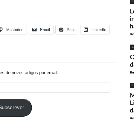
E
L
i
h
Mastodon
Email
Print
LinkedIn
Re
E
O
d
es de novos artigos por email.
Re
E
M
L
Subscrever
d
Re