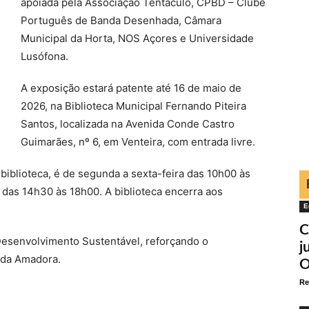
apoiada pela Associação Tentáculo, CPBD – Clube
Português de Banda Desenhada, Câmara
Municipal da Horta, NOS Açores e Universidade
Lusófona.
A exposição estará patente até 16 de maio de
2026, na Biblioteca Municipal Fernando Piteira
Santos, localizada na Avenida Conde Castro
Guimarães, nº 6, em Venteira, com entrada livre.
 biblioteca, é de segunda a sexta-feira das 10h00 às
das 14h30 às 18h00. A biblioteca encerra aos
E
C
 Desenvolvimento Sustentável, reforçando o
j
 da Amadora.
O
Re