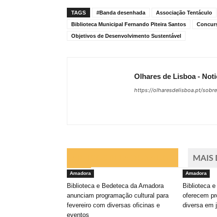
TAGS
#Banda desenhada
Associação Tentáculo
Biblioteca Municipal Fernando Piteira Santos
Concurs
Objetivos de Desenvolvimento Sustentável
Olhares de Lisboa - Noti
https://olharesdelisboa.pt/sobr
ARTIGOS RELACIONADOS
MAIS
Amadora
Amadora
Biblioteca e Bedeteca da Amadora
Biblioteca 
anunciam programação cultural para
oferecem pr
fevereiro com diversas oficinas e
diversa em 
eventos