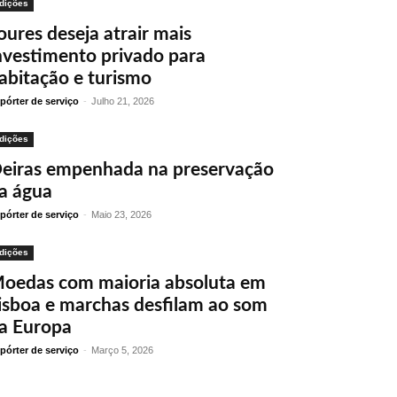
dições
oures deseja atrair mais
nvestimento privado para
abitação e turismo
pórter de serviço
-
Julho 21, 2026
dições
eiras empenhada na preservação
a água
pórter de serviço
-
Maio 23, 2026
dições
oedas com maioria absoluta em
isboa e marchas desfilam ao som
a Europa
pórter de serviço
-
Março 5, 2026