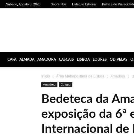
Sábado, Agosto 8, 2026
Sobre Nós
Estatuto Editorial
Política de Privacidad
Olhares
de
Lisboa
CAPA
ALMADA
AMADORA
CASCAIS
LISBOA
LOURES
ODIVELAS
O
Início
Área Metropolitana de Lisboa
Amadora
B
Amadora
Cultura
Bedeteca da Ama
exposição da 6ª 
Internacional d