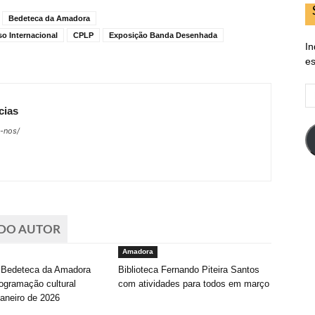
Bedeteca da Amadora
o Internacional
CPLP
Exposição Banda Desenhada
In
es
E
d
cias
em
e-nos/
 DO AUTOR
Amadora
e Bedeteca da Amadora
Biblioteca Fernando Piteira Santos
ogramação cultural
com atividades para todos em março
janeiro de 2026