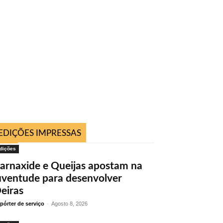
EDIÇÕES IMPRESSAS
dições
arnaxide e Queijas apostam na
uventude para desenvolver
eiras
pórter de serviço
-
Agosto 8, 2026