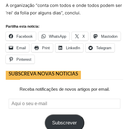
A organização “conta com todos e onde todos podem ser
‘rei’ da folia por alguns dias”, conclui.
Partilha esta noticia:
Facebook
WhatsApp
X
Mastodon
Email
Print
LinkedIn
Telegram
Pinterest
SUBSCREVA NOVAS NOTICIAS
Receba notificações de novos artigos por email.
Aqui
o
seu
Subscrever
e-