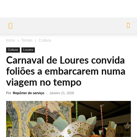
Início
Temas
Cultura
Cultura
Loures
Carnaval de Loures convida
foliões a embarcarem numa
viagem no tempo
Por
Repórter de serviço
-
Janeiro 21, 2026