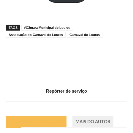
mail
TAGS
#Câmara Municipal de Loures
Associação do Carnaval de Loures
Carnaval de Loures
Repórter de serviço
ARTIGOS RELACIONADOS
MAIS DO AUTOR