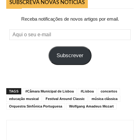
SUBSCREVA NOVAS NOTICIAS
Receba notificações de novos artigos por email.
Aqui
o
seu
Subscrever
e-
mail
TAGS
#Câmara Municipal de Lisboa
#Lisboa
concertos
educação musical
Festival Around Classic
música clássica
Orquestra Sinfónica Portuguesa
Wolfgang Amadeus Mozart