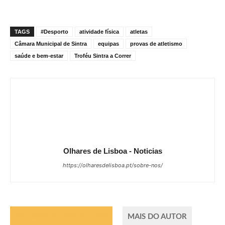
TAGS
#Desporto
atividade física
atletas
Câmara Municipal de Sintra
equipas
provas de atletismo
saúde e bem-estar
Troféu Sintra a Correr
Olhares de Lisboa - Noticias
https://olharesdelisboa.pt/sobre-nos/
ARTIGOS RELACIONADOS
MAIS DO AUTOR