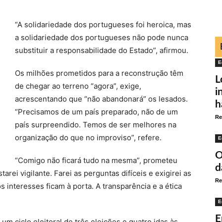
“A solidariedade dos portugueses foi heroica, mas
a solidariedade dos portugueses não pode nunca
substituir a responsabilidade do Estado”, afirmou.
E
Os milhões prometidos para a reconstrução têm
L
de chegar ao terreno “agora”, exige,
i
acrescentando que “não abandonará” os lesados.
h
“Precisamos de um país preparado, não de um
Re
país surpreendido. Temos de ser melhores na
organização do que no improviso”, refere.
E
O
“Comigo não ficará tudo na mesma”, prometeu
d
ei vigilante. Farei as perguntas difíceis e exigirei as
Re
s interesses ficam à porta. A transparência e a ética
E
E
m ciclo eleitoral de três eleições e quatro idas às