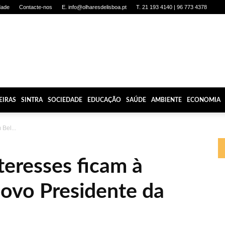
dade
Contacte-nos
E. info@olharesdelisboa.pt
T. 21 193 4140 | 96 773 4378
EIRAS
SINTRA
SOCIEDADE
EDUCAÇÃO
SAÚDE
AMBIENTE
ECONOMIA
 Bel...
teresses ficam à
novo Presidente da