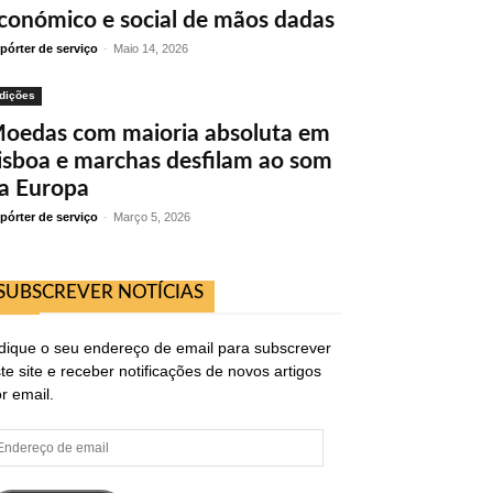
conómico e social de mãos dadas
pórter de serviço
-
Maio 14, 2026
dições
oedas com maioria absoluta em
isboa e marchas desfilam ao som
a Europa
pórter de serviço
-
Março 5, 2026
SUBSCREVER NOTÍCIAS
dique o seu endereço de email para subscrever
te site e receber notificações de novos artigos
r email.
ndereço
e
ail