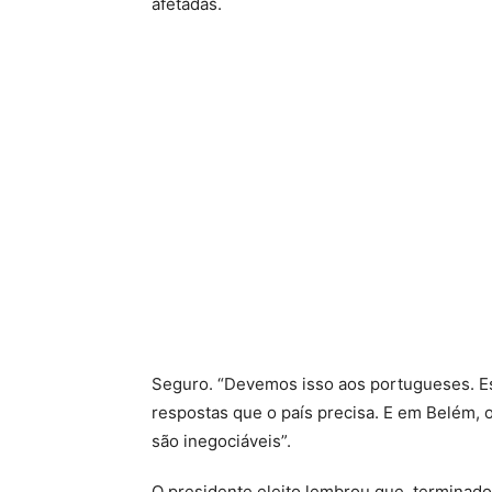
afetadas.
Seguro. “Devemos isso aos portugueses. Estar
respostas que o país precisa. E em Belém, o
são inegociáveis”.
O presidente eleito lembrou que, terminado u