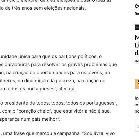
e
o de três anos sem eleições nacionais.
Re
E
M
L
d
nidade única para que os partidos políticos, o
Re
s duradouras para resolver os graves problemas que
o, na criação de oportunidades para os jovens, no
heres, na diminuição da pobreza, na criação de
ra todos os portugueses”, alertou.
In
 presidente de todos, todos, todos os portugueses”,
es
 com o “coração cheio”, que esta vitória não é sua,
po
sperança num país melhor”.
E
d
o, uma frase que marcou a campanha: “Sou livre, vivo
em