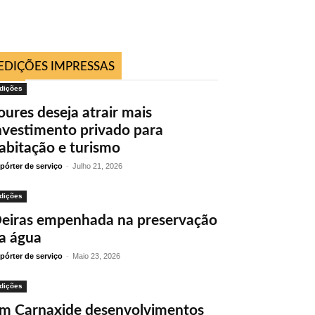
EDIÇÕES IMPRESSAS
dições
oures deseja atrair mais
nvestimento privado para
abitação e turismo
pórter de serviço
-
Julho 21, 2026
dições
eiras empenhada na preservação
a água
pórter de serviço
-
Maio 23, 2026
dições
m Carnaxide desenvolvimentos