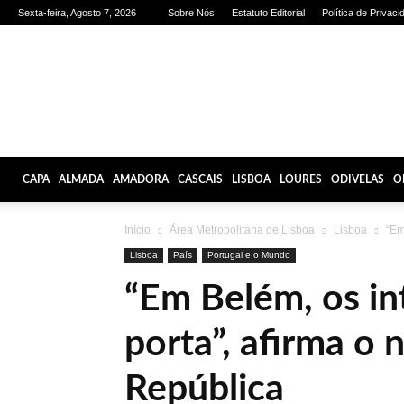
Sexta-feira, Agosto 7, 2026
Sobre Nós
Estatuto Editorial
Política de Privaci
Olhares
de
Lisboa
CAPA
ALMADA
AMADORA
CASCAIS
LISBOA
LOURES
ODIVELAS
O
Início
Área Metropolitana de Lisboa
Lisboa
“Em
Lisboa
País
Portugal e o Mundo
“Em Belém, os in
porta”, afirma o 
República