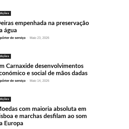
dições
eiras empenhada na preservação
a água
pórter de serviço
-
Maio 23, 2026
dições
m Carnaxide desenvolvimentos
conómico e social de mãos dadas
pórter de serviço
-
Maio 14, 2026
dições
oedas com maioria absoluta em
isboa e marchas desfilam ao som
a Europa