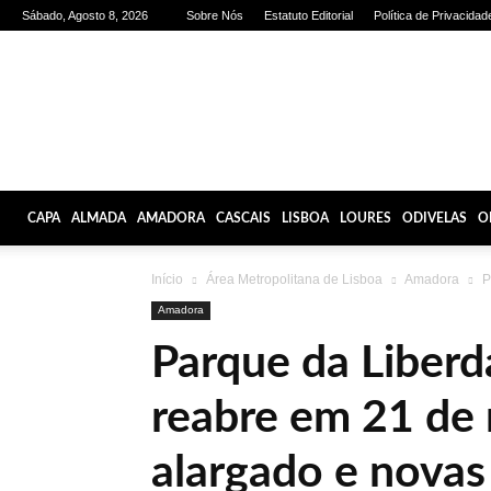
Sábado, Agosto 8, 2026
Sobre Nós
Estatuto Editorial
Política de Privacidad
Olhares
de
Lisboa
CAPA
ALMADA
AMADORA
CASCAIS
LISBOA
LOURES
ODIVELAS
O
Início
Área Metropolitana de Lisboa
Amadora
P
Amadora
Parque da Liber
reabre em 21 de
alargado e novas