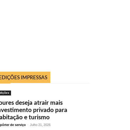
EDIÇÕES IMPRESSAS
dições
oures deseja atrair mais
nvestimento privado para
abitação e turismo
pórter de serviço
-
Julho 21, 2026