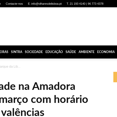
e
Contacte-nos
E. info@olharesdelisboa.pt
T. 21 193 4140 | 96 773 4378
EIRAS
SINTRA
SOCIEDADE
EDUCAÇÃO
SAÚDE
AMBIENTE
ECONOMIA
arque da Lib...
dade na Amadora
 março com horário
 valências