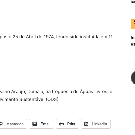
Re
pós o 25 de Abril de 1974, tendo sido instituída em 11
In
es
E
d
em
alho Araújo, Damaia, na freguesia de Águas Livres, e
lvimento Sustentável (ODS).
Mastodon
Email
Print
LinkedIn