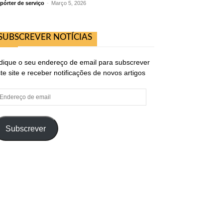
pórter de serviço
-
Março 5, 2026
SUBSCREVER NOTÍCIAS
dique o seu endereço de email para subscrever
te site e receber notificações de novos artigos
ndereço
e
ail
Subscrever