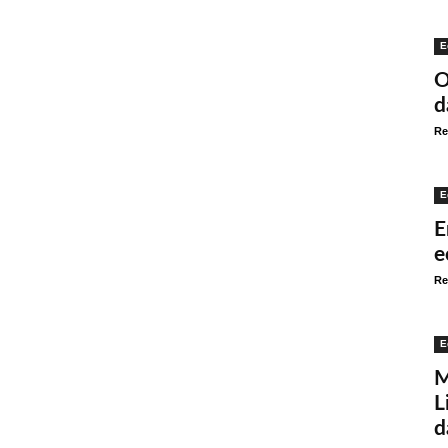
E
O
d
Re
E
E
e
Re
E
M
L
d