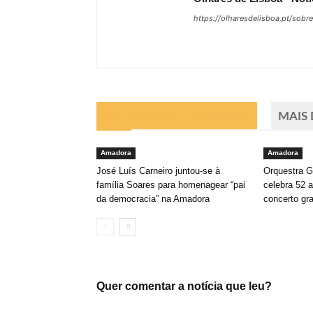
https://olharesdelisboa.pt/sobr
ARTIGOS RELACIONADOS
MAIS
Amadora
Amadora
José Luís Carneiro juntou-se à
Orquestra 
família Soares para homenagear “pai
celebra 52 
da democracia” na Amadora
concerto gra
Quer comentar a notícia que leu?