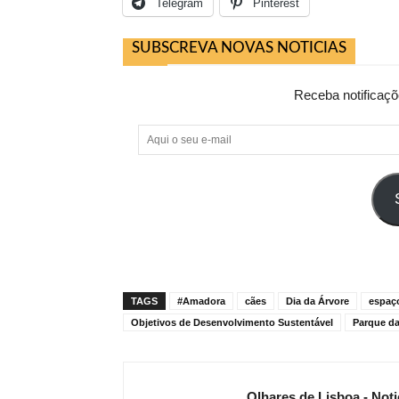
Telegram
Pinterest
SUBSCREVA NOVAS NOTICIAS
Receba notificaçõ
Aqui
o
seu
e-
mail
TAGS
#Amadora
cães
Dia da Árvore
espaç
Objetivos de Desenvolvimento Sustentável
Parque da
Olhares de Lisboa - Noti