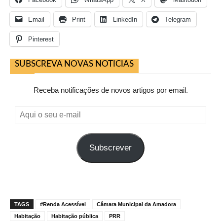
Email
Print
LinkedIn
Telegram
Pinterest
SUBSCREVA NOVAS NOTICIAS
Receba notificações de novos artigos por email.
Aqui
o
seu
Subscrever
e-
mail
TAGS
#Renda Acessível
Câmara Municipal da Amadora
Habitação
Habitação pública
PRR