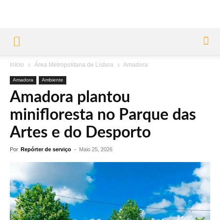
Início
Área Metropolitana de Lisboa
Amadora
Amadora
Ambiente
Amadora plantou
minifloresta no Parque das
Artes e do Desporto
Por
Repórter de serviço
-
Maio 25, 2026