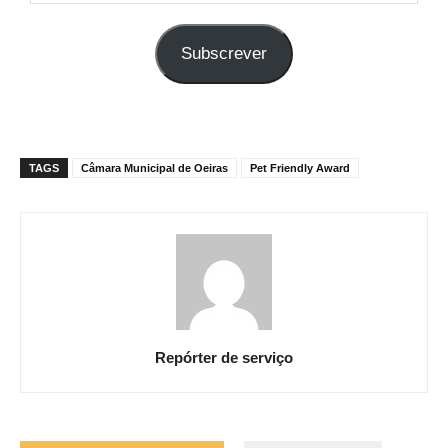
o
seu
Subscrever
e-
mail
TAGS
Câmara Municipal de Oeiras
Pet Friendly Award
Repórter de serviço