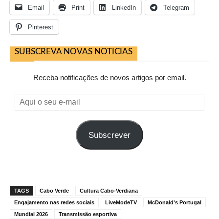
Email
Print
LinkedIn
Telegram
Pinterest
SUBSCREVA NOVAS NOTICIAS
Receba notificações de novos artigos por email.
Aqui
o
seu
Subscrever
e-
mail
TAGS
Cabo Verde
Cultura Cabo-Verdiana
Engajamento nas redes sociais
LiveModeTV
McDonald's Portugal
Mundial 2026
Transmissão esportiva