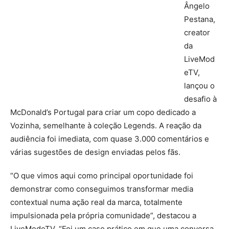
Ângelo
Pestana,
creator
da
LiveMod
eTV,
lançou o
desafio à
McDonald’s Portugal para criar um copo dedicado a
Vozinha, semelhante à coleção Legends. A reação da
audiência foi imediata, com quase 3.000 comentários e
várias sugestões de design enviadas pelos fãs.
“O que vimos aqui como principal oportunidade foi
demonstrar como conseguimos transformar media
contextual numa ação real da marca, totalmente
impulsionada pela própria comunidade”, destacou a
LiveModeTV. “Foi um caso prático em que uma conversa