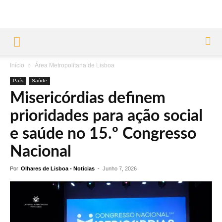
Início
Área Metropolitana de Lisboa
País
Saúde
Misericórdias definem
prioridades para ação social
e saúde no 15.º Congresso
Nacional
Por
Olhares de Lisboa - Noticias
-
Junho 7, 2026