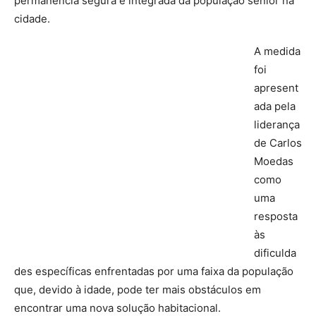
permanência segura e integrada da população sénior na
cidade.
A medida
foi
apresent
ada pela
liderança
de Carlos
Moedas
como
uma
resposta
às
dificulda
des específicas enfrentadas por uma faixa da população
que, devido à idade, pode ter mais obstáculos em
encontrar uma nova solução habitacional.