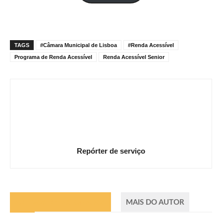
mail
TAGS
#Câmara Municipal de Lisboa
#Renda Acessível
Programa de Renda Acessível
Renda Acessível Senior
Repórter de serviço
ARTIGOS RELACIONADOS
MAIS DO AUTOR