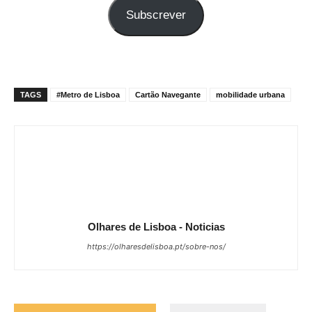
seu
Subscrever
e-
mail
TAGS
#Metro de Lisboa
Cartão Navegante
mobilidade urbana
Olhares de Lisboa - Noticias
https://olharesdelisboa.pt/sobre-nos/