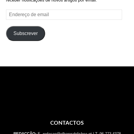
Endereço
de
email
Subscrever
CONTACTOS
REDACÇÃO:
E. redacao@olharesdelisboa.pt | T. 96 773 4378