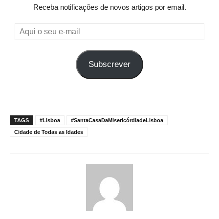
Receba notificações de novos artigos por email.
Aqui
o
seu
Subscrever
e-
mail
TAGS
#Lisboa
#SantaCasaDaMisericórdiadeLisboa
Cidade de Todas as Idades