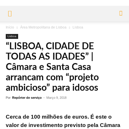
Início
Área Metropolitana de Lisboa
Lisboa
Lisboa
“LISBOA, CIDADE DE
TODAS AS IDADES” |
Câmara e Santa Casa
arrancam com “projeto
ambicioso” para idosos
Por
Repórter de serviço
-
Março 9, 2018
Cerca de 100 milhões de euros. É este o
valor de investimento previsto pela Câmara