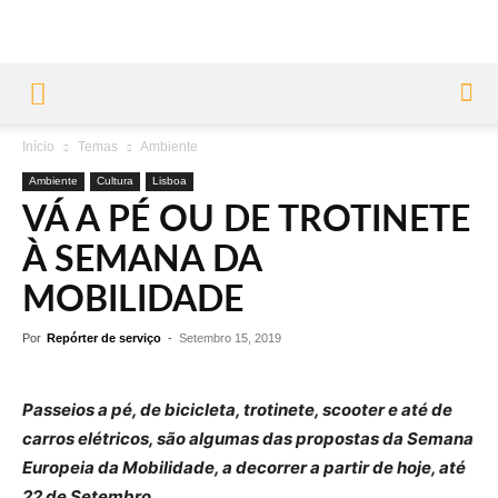
Início
Temas
Ambiente
Ambiente
Cultura
Lisboa
VÁ A PÉ OU DE TROTINETE
À SEMANA DA
MOBILIDADE
Por
Repórter de serviço
-
Setembro 15, 2019
Passeios a p
é
, de bicicleta, trotinete, scooter e at
é
de
carros el
é
tricos, s
ã
o algumas das propostas da Semana
Europeia da Mobilidade, a decorrer a partir de hoje, at
é
22 de Setembro.