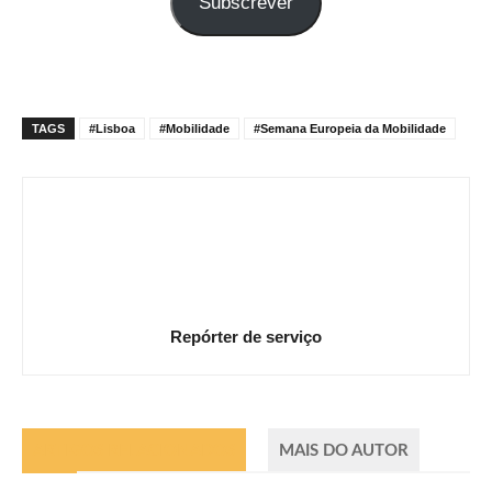
Subscrever
e-
mail
TAGS
#Lisboa
#Mobilidade
#Semana Europeia da Mobilidade
Repórter de serviço
ARTIGOS RELACIONADOS
MAIS DO AUTOR