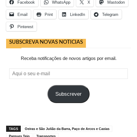
Facebook
WhatsApp
X
Mastodon
Email
Print
LinkedIn
Telegram
Pinterest
SUBSCREVA NOVAS NOTICIAS
Receba notificações de novos artigos por email.
Aqui
o
seu
Subscrever
e-
mail
TAGS
Oeiras e São Julião da Barra, Paço de Arcos e Caxias
Parques Tejo
Transportes