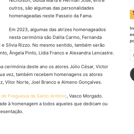
Nicholson, Guida Maria e Herman José, entre
outros, são algumas das personalidades
homenageadas neste Passeio da Fama.
In
Em 2023, algumas das atrizes homenageados
es
nesta cerimónia são Dalila Carmo, Fernanda
po
ni e Sílvia Rizzo. No mesmo sentido, também serão
o, Ângela Pinto, Lídia Franco e Alexandra Lencastre.
E
d
em
cerimónia deste ano os atores Júlio César, Victor
r sua vez, também recebem homenagens os atores
ez, Vítor Norte, Joel Branco e Almeno Gonçalves.
 de Freguesia de Santo António
, Vasco Morgado.
idade à homenagem a todos aqueles que dedicam ou
resentação.