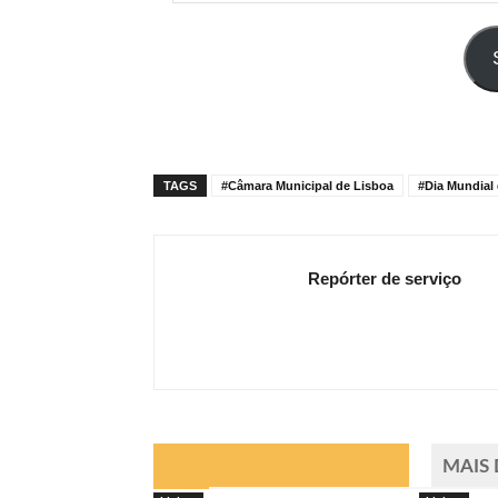
o
seu
e-
mail
TAGS
#Câmara Municipal de Lisboa
#Dia Mundial 
Repórter de serviço
ARTIGOS RELACIONADOS
MAIS