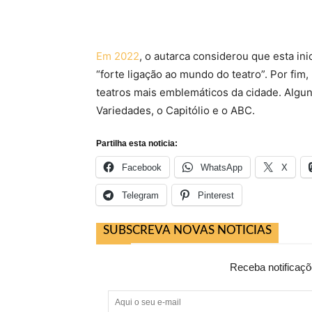
Em 2022
, o autarca considerou que esta in
“forte ligação ao mundo do teatro”. Por fim
teatros mais emblemáticos da cidade. Alguns
Variedades, o Capitólio e o ABC.
Partilha esta noticia:
Facebook
WhatsApp
X
Telegram
Pinterest
SUBSCREVA NOVAS NOTICIAS
Receba notificaçõ
Aqui