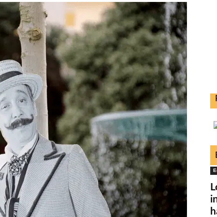
E
L
i
h