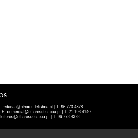
OS
 redacao@olharesdelisboa.pt | T. 96 773 4378
:
E. comercial@olharesdelisboa.pt | T. 21 193 4140
leitores@olharesdelisboa.pt | T. 96 773 4378