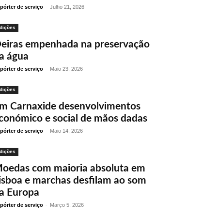
pórter de serviço
-
Julho 21, 2026
dições
eiras empenhada na preservação
a água
pórter de serviço
-
Maio 23, 2026
dições
m Carnaxide desenvolvimentos
conómico e social de mãos dadas
pórter de serviço
-
Maio 14, 2026
dições
oedas com maioria absoluta em
isboa e marchas desfilam ao som
a Europa
pórter de serviço
-
Março 5, 2026