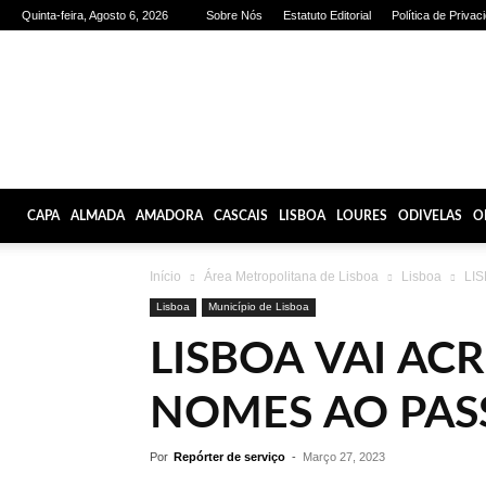
Quinta-feira, Agosto 6, 2026
Sobre Nós
Estatuto Editorial
Política de Privac
Olhares
de
Lisboa
CAPA
ALMADA
AMADORA
CASCAIS
LISBOA
LOURES
ODIVELAS
O
Início
Área Metropolitana de Lisboa
Lisboa
LIS
Lisboa
Município de Lisboa
LISBOA VAI AC
NOMES AO PAS
Por
Repórter de serviço
-
Março 27, 2023