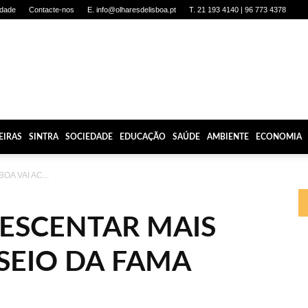
idade
Contacte-nos
E. info@olharesdelisboa.pt
T. 21 193 4140 | 96 773 4378
EIRAS
SINTRA
SOCIEDADE
EDUCAÇÃO
SAÚDE
AMBIENTE
ECONOMIA
BOA VAI AC...
RESCENTAR MAIS
SEIO DA FAMA