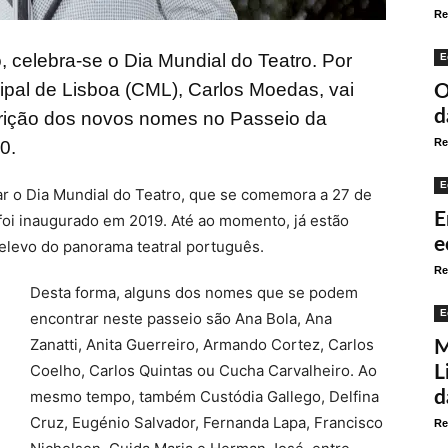
Re
, celebra-se o Dia Mundial do Teatro. Por
E
ipal de Lisboa (CML), Carlos Moedas, vai
O
d
crição dos novos nomes no Passeio da
Re
0.
E
rar o Dia Mundial do Teatro, que se comemora a 27 de
E
oi inaugurado em 2019. Até ao momento, já estão
e
elevo do panorama teatral português.
Re
Desta forma, alguns dos nomes que se podem
E
encontrar neste passeio são Ana Bola, Ana
Zanatti, Anita Guerreiro, Armando Cortez, Carlos
M
Coelho, Carlos Quintas ou Cucha Carvalheiro. Ao
L
mesmo tempo, também Custódia Gallego, Delfina
d
Cruz, Eugénio Salvador, Fernanda Lapa, Francisco
Re