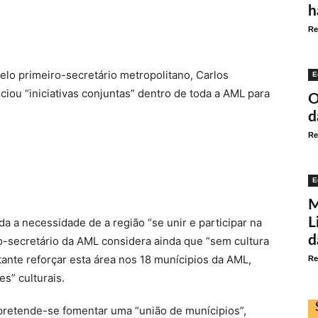
h
Re
elo primeiro-secretário metropolitano, Carlos
E
iou “iniciativas conjuntas” dentro de toda a AML para
O
d
Re
E
M
L
da a necessidade de a região “se unir e participar na
d
o-secretário da AML considera ainda que “sem cultura
tante reforçar esta área nos 18 munícipios da AML,
Re
s” culturais.
 pretende-se fomentar uma “união de munícipios”,