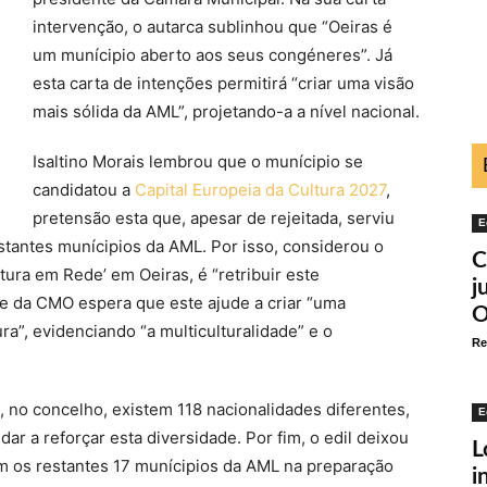
intervenção, o autarca sublinhou que “Oeiras é
um munícipio aberto aos seus congéneres”. Já
esta carta de intenções permitirá “criar uma visão
mais sólida da AML”, projetando-a a nível nacional.
Isaltino Morais lembrou que o munícipio se
candidatou a
Capital Europeia da Cultura 2027
,
pretensão esta que, apesar de rejeitada, serviu
E
stantes munícipios da AML. Por isso, considerou o
C
tura em Rede’ em Oeiras, é “retribuir este
j
e da CMO espera que este ajude a criar “uma
O
ura”, evidenciando “a multiculturalidade” e o
Re
, no concelho, existem 118 nacionalidades diferentes,
E
ar a reforçar esta diversidade. Por fim, o edil deixou
L
om os restantes 17 munícipios da AML na preparação
i