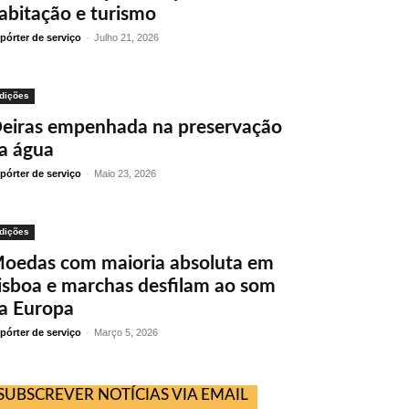
abitação e turismo
pórter de serviço
-
Julho 21, 2026
dições
eiras empenhada na preservação
a água
pórter de serviço
-
Maio 23, 2026
dições
oedas com maioria absoluta em
isboa e marchas desfilam ao som
a Europa
pórter de serviço
-
Março 5, 2026
SUBSCREVER NOTÍCIAS VIA EMAIL