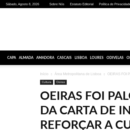
Sábado, Agosto 8, 2026
Sobre Nós
Estatuto Editorial
Política de Privacidad
Olhares
de
Lisboa
CAPA
ALMADA
AMADORA
CASCAIS
LISBOA
LOURES
ODIVELAS
O
Início
Área Metropolitana de Lisboa
OEIRAS FOI PA
Cultura
Oeiras
OEIRAS FOI PA
DA CARTA DE I
REFORÇAR A C