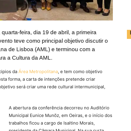
uarta-feira, dia 19 de abril, a primeira
nto teve como principal objetivo discutir o
tana de Lisboa (AML) e terminou com a
ara a Cultura da AML.
cipios da
Área Metropolitana
, e tem como objetivo
Desta forma, a carta de intenções pretende criar
objetivo será criar uma rede cultural intermunicipal,
A abertura da conferência decorreu no Auditório
Municipal Eunice Munõz, em Oeiras, e o início dos
trabalhos ficou a cargo de Isaltino Morais,
presidente da Câmara Municipal. Na sua curta