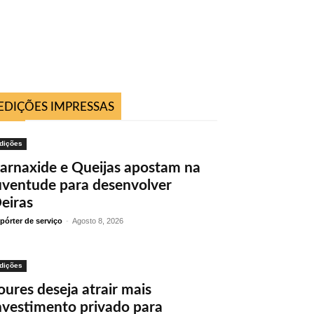
EDIÇÕES IMPRESSAS
dições
arnaxide e Queijas apostam na
uventude para desenvolver
eiras
pórter de serviço
-
Agosto 8, 2026
dições
oures deseja atrair mais
nvestimento privado para