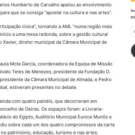
 Carlos Humberto de Carvalho apelou ao envolvimento
In
ara que se consiga “apostar na cultura e nas artes”.
es
rticipação cívica”, tornando a AML “numa região mais
E
início a uma mesa redonda, sobre a gestão cultural
d
 Xavier, diretor municipal da Câmara Municipal de
em
Paula Mota Garcia, coordenadora da Equipa de Missão
alvato Teles de Menezes, presidente da Fundação D.
, presidente da Câmara Municipal de Almada, e Pedro
bal, estiveram presentes no debate.
ainda com quatro painéis, que decorreram em
oncelho de Oeiras. Os espaços foram: a Livraria-
alácio do Egipto; Auditório Municipal Eunice Munõz e
cidiu sobre cada um dos quatro compromissos da carta
 no património, educação, turismo e nas artes.