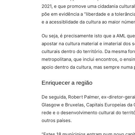
2021, e que promove uma cidadania cultural
põe em evidência a “liberdade e a tolerância
e a acessiblidade da cultura ao maior núme
Ou seja, é precisamente isto que a AML quer 
apostar na cultura material e imaterial dos 
culturais dentro do território. Da mesma f
metropolitana, que inclui encontros, o ensi
apoio dentro da cultura, mas sempre numa p
Enriquecer a região
De seguida, Robert Palmer, ex-diretor-gera
Glasgow e Bruxelas, Capitais Europeias da 
rede e o desenvolvimento cultural do territ
outros países.
“Estes 18 munícipios entram num novo capitu