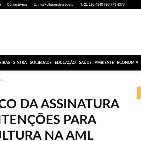
e
Contacte-nos
E. info@olharesdelisboa.pt
T. 21 193 4140 | 96 773 4378
EIRAS
SINTRA
SOCIEDADE
EDUCAÇÃO
SAÚDE
AMBIENTE
ECONOMIA
...
LCO DA ASSINATURA
NTENÇÕES PARA
ULTURA NA AML