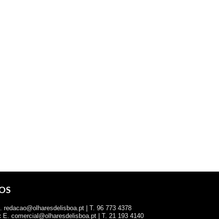
OS
 redacao@olharesdelisboa.pt | T. 96 773 4378
:
E. comercial@olharesdelisboa.pt | T. 21 193 4140