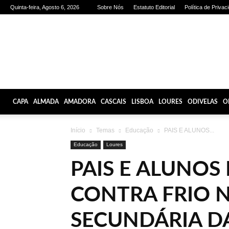
Quinta-feira, Agosto 6, 2026
Sobre Nós
Estatuto Editorial
Política de Privac
Olhares
de
Lisboa
CAPA
ALMADA
AMADORA
CASCAIS
LISBOA
LOURES
ODIVELAS
O
Início
Temas
Educação
PAIS E ALUNOS...
Educação
Loures
PAIS E ALUNOS
CONTRA FRIO 
SECUNDÁRIA D