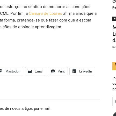
e
s os esforços no sentido de melhorar as condições
Re
 CML. Por fim, a
Câmara de Loures
afirma ainda que a
E
ta forma, pretende-se que fazer com que a escola
ndições de ensino e aprendizagem.
M
L
d
Re
Mastodon
Email
Print
LinkedIn
In
es
po
E
d
es de novos artigos por email.
em