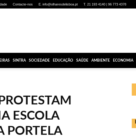
idade
Contacte-nos
E. info@olharesdelisboa.pt
T. 21 193 4140 | 96 773 4378
EIRAS
SINTRA
SOCIEDADE
EDUCAÇÃO
SAÚDE
AMBIENTE
ECONOMIA
 PROTESTAM
NA ESCOLA
A PORTELA