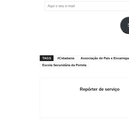
Aqui
o
seu
e-
mail
TAGS
#Cidadania
Associação de Pais e Encarreg
Escola Secundária da Portela
Repórter de serviço