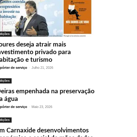
dições
oures deseja atrair mais
nvestimento privado para
abitação e turismo
pórter de serviço
-
Julho 21, 2026
dições
eiras empenhada na preservação
a água
pórter de serviço
-
Maio 23, 2026
dições
m Carnaxide desenvolvimentos