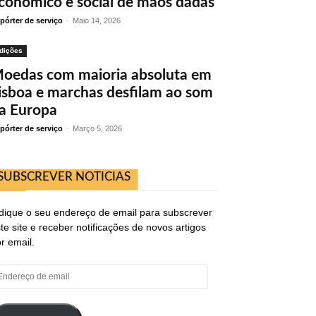
conómico e social de mãos dadas
pórter de serviço
-
Maio 14, 2026
dições
oedas com maioria absoluta em
isboa e marchas desfilam ao som
a Europa
pórter de serviço
-
Março 5, 2026
SUBSCREVER NOTICIAS
dique o seu endereço de email para subscrever
te site e receber notificações de novos artigos
r email.
ndereço
e
ail