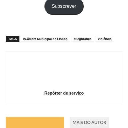
seu
Subscrever
e-
mail
TAGS
#Câmara Municipal de Lisboa
#Segurança
Violência
Repórter de serviço
ARTIGOS RELACIONADOS
MAIS DO AUTOR