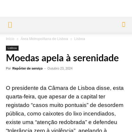
Início
Área Metropolitana de Lisboa
Lisboa
Lisboa
Moedas apela à serenidade
Por
Repórter de serviço
-
Outubro 23, 2024
O presidente da Câmara de Lisboa disse, esta
quarta-feira, que apesar de a capital ter
registado “casos muito pontuais” de desordem
pública, como caixotes do lixo incendiados,
existe uma “atenção redobrada” e defendeu
“tolerância zero à violência”, apelando à