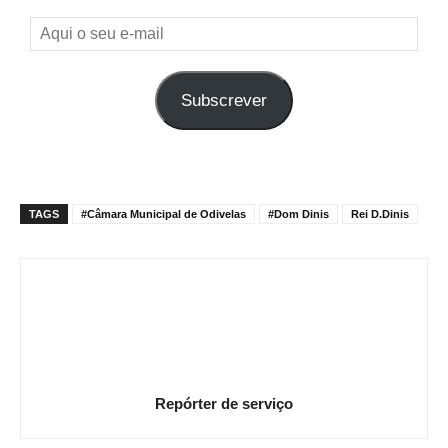
Aqui
o
seu
Subscrever
e-
mail
TAGS
#Câmara Municipal de Odivelas
#Dom Dinis
Rei D.Dinis
Repórter de serviço