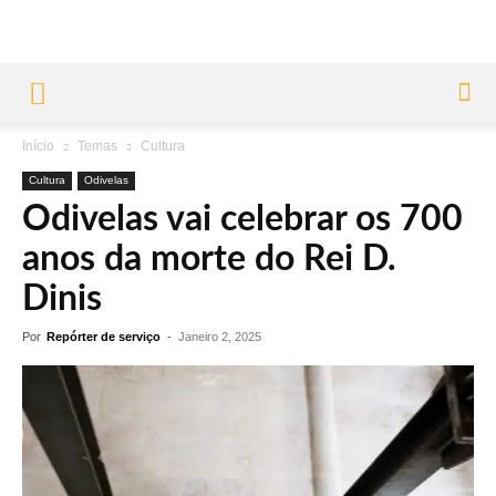
Início
Temas
Cultura
Cultura
Odivelas
Odivelas vai celebrar os 700
anos da morte do Rei D.
Dinis
Por
Repórter de serviço
-
Janeiro 2, 2025