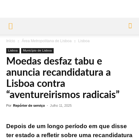
Início
Área Metropolitana de Lisboa
Lisboa
Lisboa
Município de Lisboa
Moedas desfaz tabu e
anuncia recandidatura a
Lisboa contra
“aventureirismos radicais”
Por
Repórter de serviço
-
Julho 11, 2025
Depois de um longo período em que disse
ter estado a refletir sobre uma recandidatura