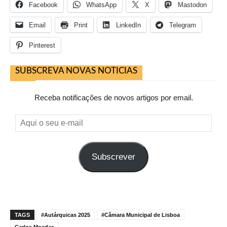
Facebook
WhatsApp
X
Mastodon
Email
Print
LinkedIn
Telegram
Pinterest
SUBSCREVA NOVAS NOTICIAS
Receba notificações de novos artigos por email.
Aqui
o
seu
Subscrever
e-
mail
TAGS
#Autárquicas 2025
#Câmara Municipal de Lisboa
Carlos Moedas