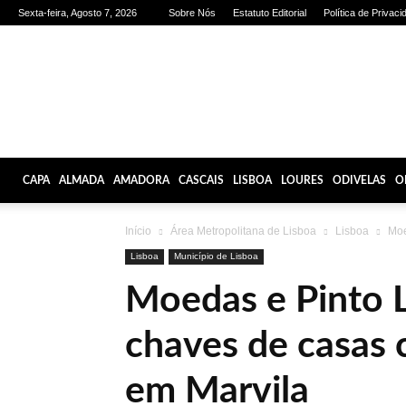
Sexta-feira, Agosto 7, 2026
Sobre Nós
Estatuto Editorial
Política de Privaci
Olhares
de
Lisboa
CAPA
ALMADA
AMADORA
CASCAIS
LISBOA
LOURES
ODIVELAS
O
Início
Área Metropolitana de Lisboa
Lisboa
Moe
Lisboa
Município de Lisboa
Moedas e Pinto 
chaves de casas 
em Marvila