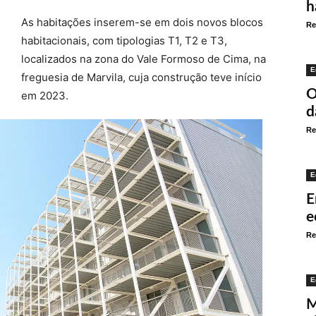
h
As habitações inserem-se em dois novos blocos
Re
habitacionais, com tipologias T1, T2 e T3,
localizados na zona do Vale Formoso de Cima, na
E
freguesia de Marvila, cuja construção teve início
O
em 2023.
d
Re
E
E
e
Re
E
M