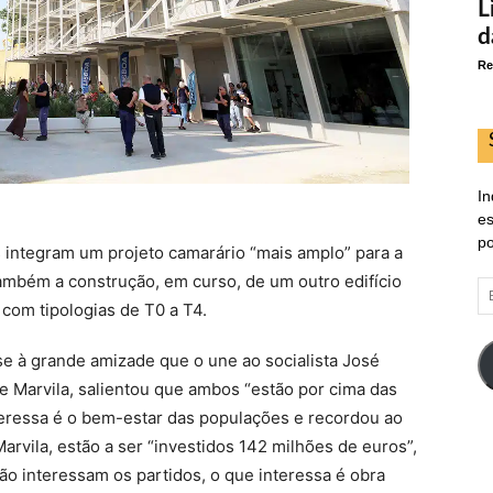
L
d
Re
In
es
po
 integram um projeto camarário “mais amplo” para a
ambém a construção, em curso, de um outro edifício
E
 com tipologias de T0 a T4.
d
em
se à grande amizade que o une ao socialista José
de Marvila, salientou que ambos “estão por cima das
nteressa é o bem-estar das populações e recordou ao
rvila, estão a ser “investidos 142 milhões de euros”,
ão interessam os partidos, o que interessa é obra