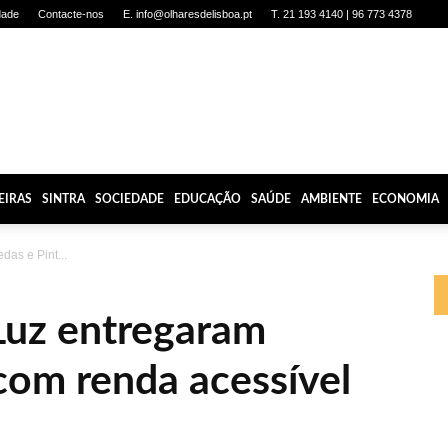
dade
Contacte-nos
E. info@olharesdelisboa.pt
T. 21 193 4140 | 96 773 4378
EIRAS
SINTRA
SOCIEDADE
EDUCAÇÃO
SAÚDE
AMBIENTE
ECONOMIA
das e Pint...
Luz entregaram
com renda acessível