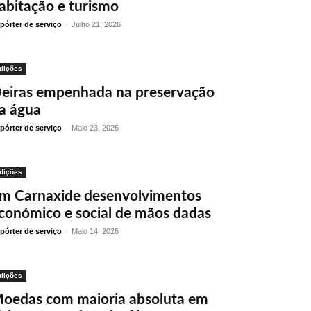
abitação e turismo
pórter de serviço
-
Julho 21, 2026
dições
eiras empenhada na preservação
a água
pórter de serviço
-
Maio 23, 2026
dições
m Carnaxide desenvolvimentos
conómico e social de mãos dadas
pórter de serviço
-
Maio 14, 2026
dições
oedas com maioria absoluta em