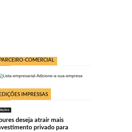
PARCEIRO-COMERCIAL
EDIÇÕES IMPRESSAS
dições
oures deseja atrair mais
nvestimento privado para