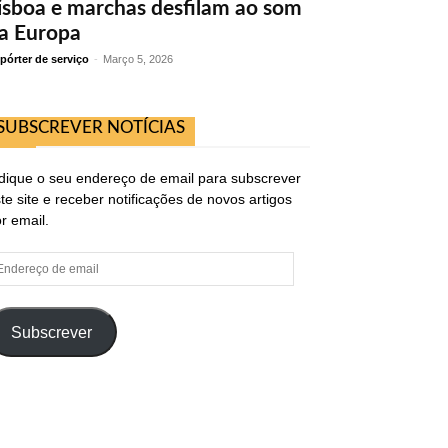
isboa e marchas desfilam ao som
a Europa
pórter de serviço
-
Março 5, 2026
SUBSCREVER NOTÍCIAS
dique o seu endereço de email para subscrever
te site e receber notificações de novos artigos
r email.
ndereço
e
ail
Subscrever