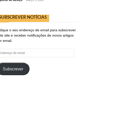
pórter de serviço
-
Março 5, 2026
SUBSCREVER NOTÍCIAS
dique o seu endereço de email para subscrever
te site e receber notificações de novos artigos
r email.
ndereço
e
ail
Subscrever