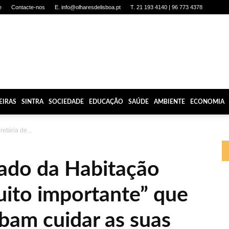
e
Contacte-nos
E. info@olharesdelisboa.pt
T. 21 193 4140 | 96 773 4378
EIRAS
SINTRA
SOCIEDADE
EDUCAÇÃO
SAÚDE
AMBIENTE
ECONOMIA
retária de...
tado da Habitação
uito importante” que
bam cuidar as suas