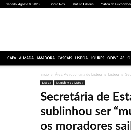
Sábado, Agosto 8, 2026
Sobre Nós
Estatuto Editorial
Política de Privacidad
Olhares
de
Lisboa
CAPA
ALMADA
AMADORA
CASCAIS
LISBOA
LOURES
ODIVELAS
O
Início
Área Metropolitana de Lisboa
Lisboa
Sec
Lisboa
Município de Lisboa
Secretária de Es
sublinhou ser “m
os moradores sai