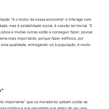
bitação “é o motor da nossa economia” e interage com
e, mas é estabilidade social, é coesão territorial. “E
 Lisboa e muitas outras estão a conseguir fazer: povoar
ema mais importante, porque fazer edifícios, por
om esta qualidade, entregando-os à população, é muito
s”
ito importante” que os moradores saibam cuidar as
coisa pública e que percebam que antes de ser uma