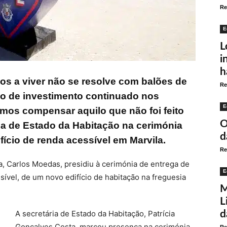
Re
E
L
i
h
mos a viver não se resolve com balões de
Re
ço de investimento continuado nos
E
mos compensar aquilo que não foi feito
O
ia de Estado da Habitação na cerimónia
d
ício de renda acessível em Marvila.
Re
, Carlos Moedas, presidiu à cerimónia de entrega de
E
vel, de um novo edifício de habitação na freguesia
M
L
A secretária de Estado da Habitação, Patrícia
d
Gonçalves Costa, marcou presença na cerimónia