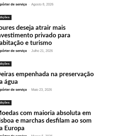
pórter de serviço
-
Agosto 8, 2026
dições
oures deseja atrair mais
nvestimento privado para
abitação e turismo
pórter de serviço
-
Julho 21, 2026
dições
eiras empenhada na preservação
a água
pórter de serviço
-
Maio 23, 2026
dições
oedas com maioria absoluta em
isboa e marchas desfilam ao som
a Europa