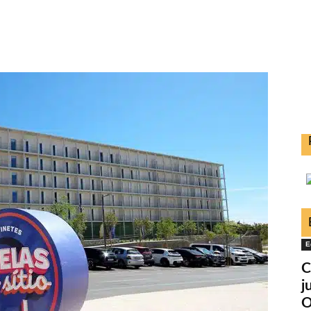
E
C
j
O